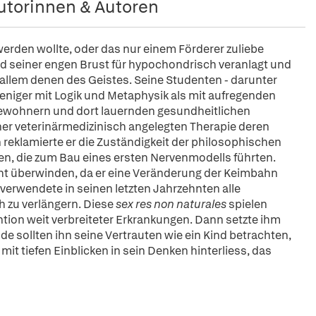
utorinnen & Autoren
erden wollte, oder das nur einem Förderer zuliebe
und seiner engen Brust für hypochondrisch veranlagt und
 allem denen des Geistes. Seine Studenten - darunter
weniger mit Logik und Metaphysik als mit aufregenden
Bewohnern und dort lauernden gesundheitlichen
iner veterinärmedizinisch angelegten Therapie deren
reklamierte er die Zuständigkeit der philosophischen
Ideen, die zum Bau eines ersten Nervenmodells führten.
ht überwinden, da er eine Veränderung der Keimbahn
verwendete in seinen letzten Jahrzehnten alle
ch zu verlängern. Diese
sex res non naturales
spielen
ntion weit verbreiteter Erkrankungen. Dann setzte ihm
e sollten ihn seine Vertrauten wie ein Kind betrachten,
t tiefen Einblicken in sein Denken hinterliess, das