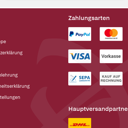
Zahlungsarten
ppe
zerklärung
elehrung
heitserklärung
tellungen
Hauptversandpartne