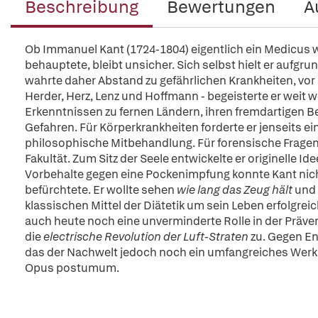
Beschreibung
Bewertungen
A
Ob Immanuel Kant (1724-1804) eigentlich ein Medicus w
behauptete, bleibt unsicher. Sich selbst hielt er aufgr
wahrte daher Abstand zu gefährlichen Krankheiten, vor
Herder, Herz, Lenz und Hoffmann - begeisterte er weit 
Erkenntnissen zu fernen Ländern, ihren fremdartigen 
Gefahren. Für Körperkrankheiten forderte er jenseits e
philosophische Mitbehandlung. Für forensische Fragen 
Fakultät. Zum Sitz der Seele entwickelte er originelle 
Vorbehalte gegen eine Pockenimpfung konnte Kant nic
befürchtete. Er wollte sehen
wie lang das Zeug hält
und 
klassischen Mittel der Diätetik um sein Leben erfolgrei
auch heute noch eine unverminderte Rolle in der Präve
die
electrische Revolution der Luft-Straten
zu. Gegen End
das der Nachwelt jedoch noch ein umfangreiches Werk mi
Opus postumum.