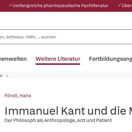
✓ Umfangreiche pharmazeutische Fachliteratur
✓ Über
enwelten
Weitere Literatur
Fortbildungsan
er
Förstl, Hans
Immanuel Kant und die 
Der Philosoph als Anthropologe, Arzt und Patient