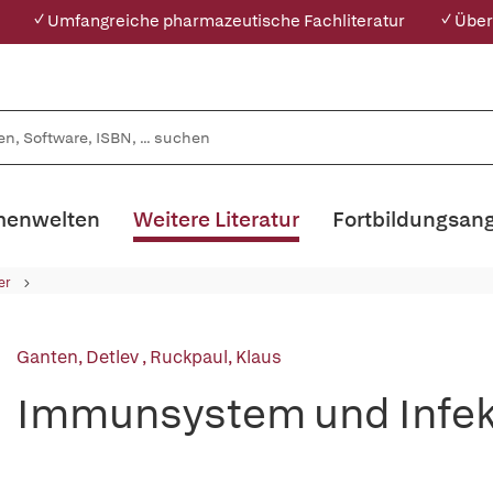
✓ Umfangreiche pharmazeutische Fachliteratur
✓ Über
enwelten
Weitere Literatur
Fortbildungsan
er
Ganten, Detlev
,
Ruckpaul, Klaus
Immunsystem und Infekt