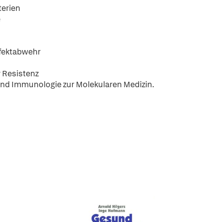
terien
e
fektabwehr
 Resistenz
 und Immunologie zur Molekularen Medizin.