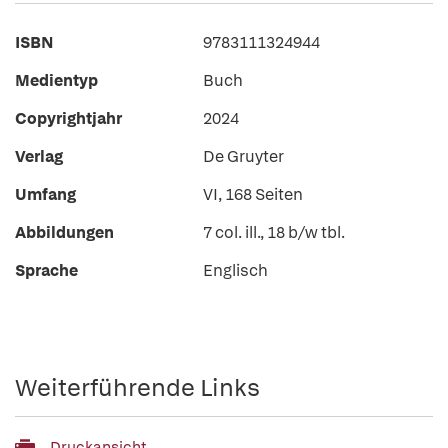
ISBN
9783111324944
Medientyp
Buch
Copyrightjahr
2024
Verlag
De Gruyter
Umfang
VI, 168 Seiten
Abbildungen
7 col. ill., 18 b/w tbl.
Sprache
Englisch
Weiterführende Links
Druckansicht