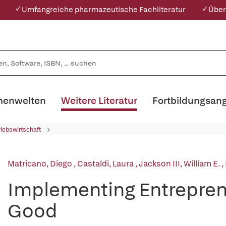
✓ Umfangreiche pharmazeutische Fachliteratur
✓ Über
enwelten
Weitere Literatur
Fortbildungsan
riebswirtschaft
Matricano, Diego
,
Castaldi, Laura
,
Jackson III, William E.
,
Implementing Entreprene
Good