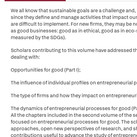
We all know that sustainable goals are a challenge and, s
since they define and manage activities that impact our
are difficult to implement. For new firms, they may be n
as good businesses: good as in ethical, good as in eco-
measured by the SDGs).
Scholars contributing to this volume have addressed th
dealing with:
Opportunities for good (Part I);
The influence of individual profiles on entrepreneurial p
The type of firms and how they impact on entrepreneuria
The dynamics of entrepreneurial processes for good (Par
All the chapters included in the second volume of the s
focused on entrepreneurial processes for good. The sc
approaches, open new perspectives of research, and shar
contributions useful to advance the study of entrepren