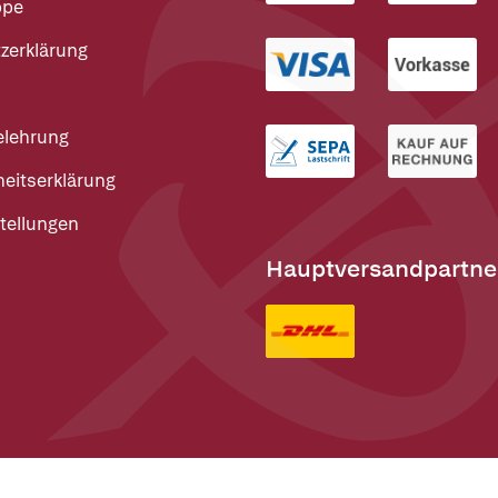
ppe
zerklärung
elehrung
heitserklärung
tellungen
Hauptversandpartne