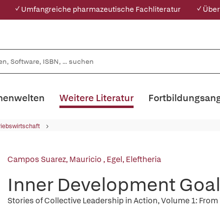
✓ Umfangreiche pharmazeutische Fachliteratur
✓ Über
enwelten
Weitere Literatur
Fortbildungsan
riebswirtschaft
Campos Suarez, Mauricio
,
Egel, Eleftheria
Inner Development Goa
Stories of Collective Leadership in Action, Volume 1: From 