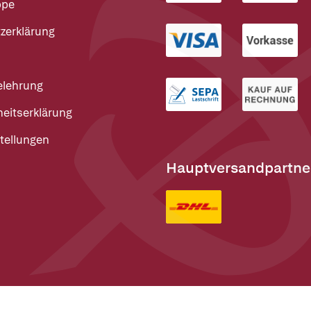
ppe
zerklärung
elehrung
heitserklärung
tellungen
Hauptversandpartne