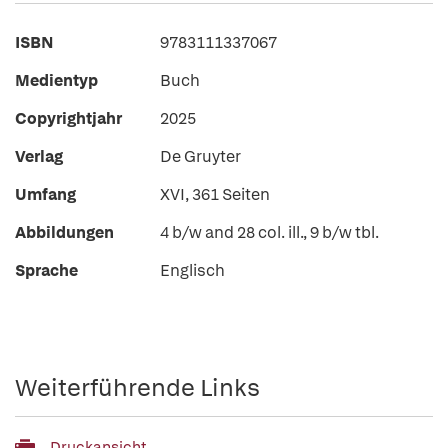
ISBN
9783111337067
Medientyp
Buch
Copyrightjahr
2025
Verlag
De Gruyter
Umfang
XVI, 361 Seiten
Abbildungen
4 b/w and 28 col. ill., 9 b/w tbl.
Sprache
Englisch
Weiterführende Links
Druckansicht