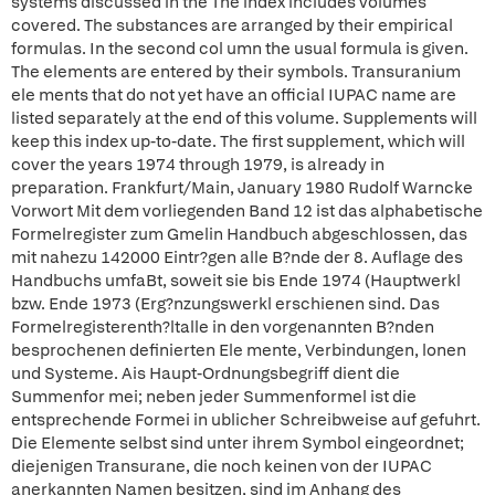
systems discussed in the The index includes volumes
covered. The substances are arranged by their empirical
formulas. In the second col umn the usual formula is given.
The elements are entered by their symbols. Transuranium
ele ments that do not yet have an official IUPAC name are
listed separately at the end of this volume. Supplements will
keep this index up-to-date. The first supplement, which will
cover the years 1974 through 1979, is already in
preparation. Frankfurt/Main, January 1980 Rudolf Warncke
Vorwort Mit dem vorliegenden Band 12 ist das alphabetische
Formelregister zum Gmelin Handbuch abgeschlossen, das
mit nahezu 142000 Eintr?gen alle B?nde der 8. Auflage des
Handbuchs umfaBt, soweit sie bis Ende 1974 (Hauptwerkl
bzw. Ende 1973 (Erg?nzungswerkl erschienen sind. Das
Formelregisterenth?ltalle in den vorgenannten B?nden
besprochenen definierten Ele mente, Verbindungen, lonen
und Systeme. Ais Haupt-Ordnungsbegriff dient die
Summenfor mei; neben jeder Summenformel ist die
entsprechende Formei in ublicher Schreibweise auf gefuhrt.
Die Elemente selbst sind unter ihrem Symbol eingeordnet;
diejenigen Transurane, die noch keinen von der IUPAC
anerkannten Namen besitzen, sind im Anhang des