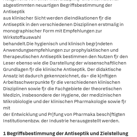
abgestimmten neuartigen Begriffsbestimmung der
Antiseptik
aus klinischer Sicht werden dieIndikationen f}r die
Antiseptik in den verschiedenen Disziplinen erstmalig in
monographischer Form mit Empfehlungen zur
Wirkstoffauswahl
behandelt.Die hygienisch und klinisch begr}ndeten
Anwendungsempfehlungen zur prophylaktischen und
therapeutischen Antiseptik bestimmen den Nutzen f}r den
Leser ebenso wie die Darstellung der wissenschaftlichen
Grundlagen f}r die klinische Antiseptik. Der didaktische
Ansatz ist dadurch gekennzeichnet, da~ die k}nftigen
Arbeitsschwerpunkte f}r die verschiedenen klinischen
Disziplinen sowie f}r die Fachgebiete der theoretischen
Medizin, insbesondere der Hygiene, der medizinischen
Mikrobiologie und der klinischen Pharmakologie sowie f}r
mit
der Entwicklung und Pr}fung von Pharmaka besch{ftigten
Institutionenbzw. der Industrie herausgestellt werden.
1 Begriffsbestimmung der Antiseptik und Zielstellung