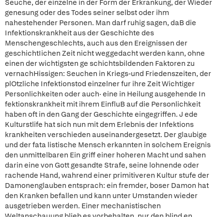
Seuche, der einzelne in der Form der Erkrankung, der Wieder
genesung oder des Todes seiner selbst oder ihm
nahestehender Personen. Man darf ruhig sagen, daB die
Infektionskrankheit aus der Geschichte des
Menschengeschlechts, auch aus den Ereignissen der
geschichtIichen Zeit nicht weggedacht werden kann, ohne
einen der wichtigsten ge schichtsbildenden Faktoren zu
vernachHissigen: Seuchen in Kriegs-und Friedenszeiten, der
plOtzliche Infektionstod einzelner fur ihre Zeit Wichtiger
Personlichkeiten oder auch· eine in Heilung ausgehende In
fektionskrankheit mit ihrem EinfluB auf die Personlichkeit
haben oft in den Gang der Geschichte eingegriffen. J ede
Kulturstlife hat sich nun mit dem Erlebnis der Infektions
krankheiten verschieden auseinandergesetzt. Der glaubige
und der fata listische Mensch erkannten in solchem Ereignis
den unmittelbaren Ein griff einer hoheren Macht und sahen
darin eine von Gott gesandte Strafe, seine lohnende oder
rachende Hand, wahrend einer primitiveren Kultur stufe der
Damonenglauben entsprach: ein fremder, boser Damon hat
den Kranken befallen und kann unter Umstanden wieder
ausgetrieben werden. Einer mechanistischen
Weltanschauung blieb es vorbehalten, nur den blind en