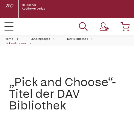
Home
Landingpages
DAV Bibliothek
pickandchoose
„Pick and Choose“-
Titel der DAV
Bibliothek