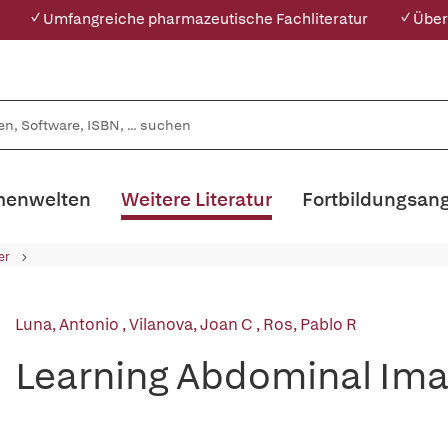
✓ Umfangreiche pharmazeutische Fachliteratur
✓ Über
enwelten
Weitere Literatur
Fortbildungsan
er
Luna, Antonio
,
Vilanova, Joan C
,
Ros, Pablo R
Learning Abdominal Ima