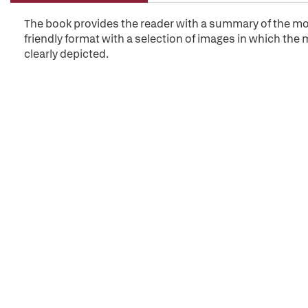
The book provides the reader with a summary of the mo
friendly format with a selection of images in which the
clearly depicted.