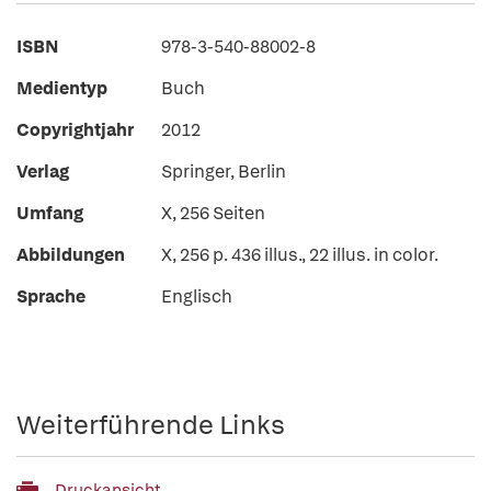
ISBN
978-3-540-88002-8
Medientyp
Buch
Copyrightjahr
2012
Verlag
Springer, Berlin
Umfang
X, 256 Seiten
Abbildungen
X, 256 p. 436 illus., 22 illus. in color.
Sprache
Englisch
Weiterführende Links
Druckansicht