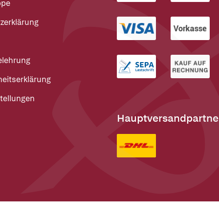
ppe
zerklärung
elehrung
heitserklärung
tellungen
Hauptversandpartne