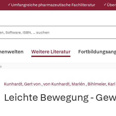
✓ Umfangreiche pharmazeutische Fachliteratur
✓ Über
enwelten
Weitere Literatur
Fortbildungsan
Kunhardt, Gert von
,
von Kunhardt, Marlén
,
Bihlmeier, Karl
Leichte Bewegung - Gewi