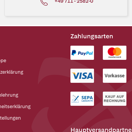
+49 711 - 2582-0
Zahlungsarten
ppe
zerklärung
elehrung
heitserklärung
tellungen
Hauptversandpartne