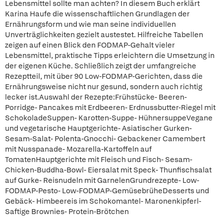
Lebensmittel sollte man achten? In diesem Buch erklärt
Karina Haufe die wissenschaftlichen Grundlagen der
Ernährungsform und wie man seine individuellen
Unverträglichkeiten gezielt austestet. Hilfreiche Tabellen
zeigen auf einen Blick den FODMAP-Gehalt vieler
Lebensmittel, praktische Tipps erleichtern die Umsetzung in
der eigenen Küche. Schließlich zeigt der umfangreiche
Rezeptteil, mit über 90 Low-FODMAP-Gerichten, dass die
Ernährungsweise nicht nur gesund, sondern auch richtig
lecker ist.Auswahl der Rezepte:Frühstücke- Beeren-
Porridge- Pancakes mit Erdbeeren- Erdnussbutter-Riegel mit
SchokoladeSuppen- Karotten-Suppe- HühnersuppeVegane
und vegetarische Hauptgerichte- Asiatischer Gurken-
Sesam-Salat- Polenta-Gnocchi- Gebackener Camembert
mit Nusspanade- Mozarella-Kartoffeln auf
TomatenHauptgerichte mit Fleisch und Fisch- Sesam-
Chicken-Buddha-Bowl- Eiersalat mit Speck- Thunfischsalat
auf Gurke- Reisnudeln mit GarnelenGrundrezepte- Low-
FODMAP-Pesto- Low-FODMAP-GemüsebrüheDesserts und
Gebäck- Himbeereis im Schokomantel- Maronenkipferl-
Saftige Brownies- Protein-Brötchen