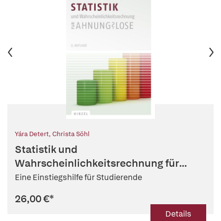
Yára Detert
,
Christa Söhl
Statistik und
Wahrscheinlichkeitsrechnung für
Ahnungslose
Eine Einstiegshilfe für Studierende
26,00 €
*
Details