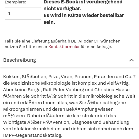
Dieses E-Book ist vorübergehend
Exemplare:
nicht verfügbar.
Es wird in Kürze wieder bestellbar
sein.
Falls Sie eine Lieferung außerhalb DE, AT oder CH wünschen,
nutzen Sie bitte unser
Kontaktformular
für eine Anfrage.
Beschreibung
Kokken, StÃ¤bchen, Pilze, Viren, Prionen, Parasiten und Co. ?
die Medizinische Mikrobiologie ist komplex und vielfÃ¤ltig.
Aber keine Sorge, Ralf-Peter Vonberg und Christina Haese
fÃ¼hren Sie Schritt fÃ¼r Schritt in die mikrobiologische Welt
ein und erklÃ¤ren Ihnen alles, was Sie Ã¼ber pathogene
Mikroorganismen und deren BekÃ¤mpfung wissen
mÃ¼ssen. Dabei erlÃ¤utern sie klar strukturiert das
Wichtigste Ã¼ber PrÃ¤vention, Diagnose und Behandlung
von Infektionskrankheiten und richten sich dabei nach dem
IMPP-Gegenstandskatalog.