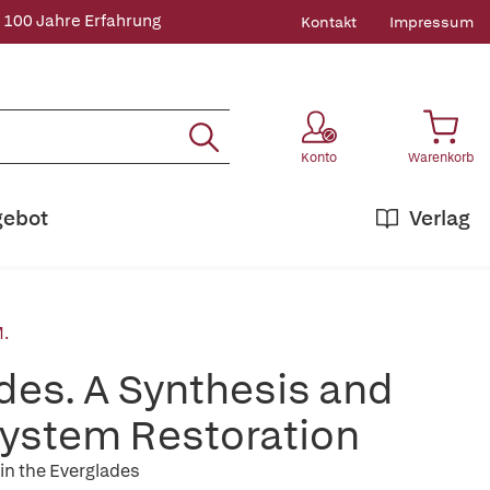
 100 Jahre Erfahrung
Kontakt
Impressum
Konto
Warenkorb
gebot
Verlag
M.
des. A Synthesis and
ystem Restoration
in the Everglades