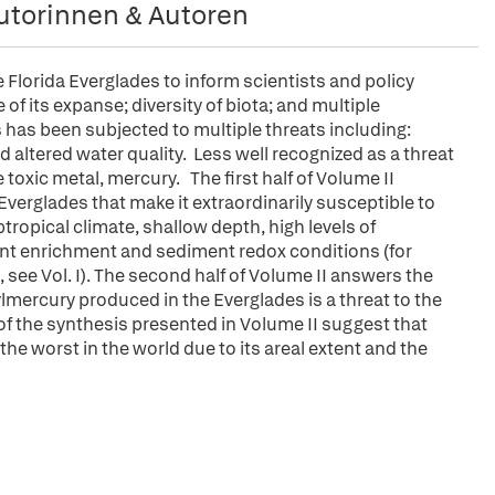
utorinnen & Autoren
 Florida Everglades to inform scientists and policy
of its expanse; diversity of biota; and multiple
s has been subjected to multiple threats including:
d altered water quality. Less well recognized as a threat
toxic metal, mercury. The first half of Volume II
verglades that make it extraordinarily susceptible to
ropical climate, shallow depth, high levels of
ent enrichment and sediment redox conditions (for
see Vol. I). The second half of Volume II answers the
lmercury produced in the Everglades is a threat to the
of the synthesis presented in Volume II suggest that
the worst in the world due to its areal extent and the