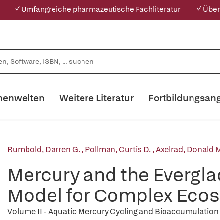
✓ Umfangreiche pharmazeutische Fachliteratur
✓ Über
enwelten
Weitere Literatur
Fortbildungsan
Rumbold, Darren G.
,
Pollman, Curtis D.
,
Axelrad, Donald 
Mercury and the Evergla
Model for Complex Ecos
Volume II - Aquatic Mercury Cycling and Bioaccumulation 