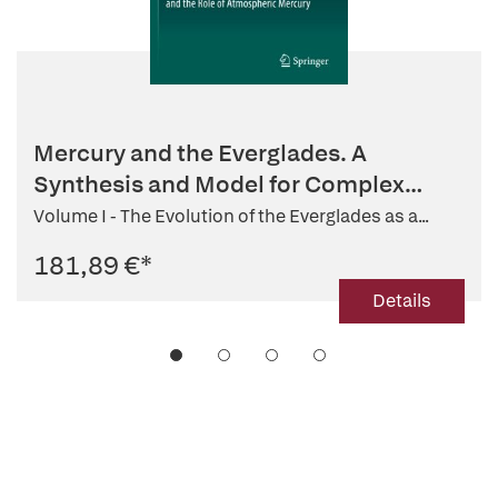
Mercury and the Everglades. A
Synthesis and Model for Complex
Ecosy...
Volume I - The Evolution of the Everglades as a...
181,89 €
*
Details