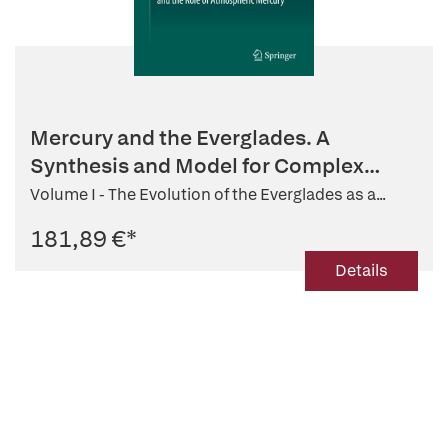
Mercury and the Everglades. A
Synthesis and Model for Complex
Ecosy...
Volume I - The Evolution of the Everglades as a...
181,89 €
*
Details