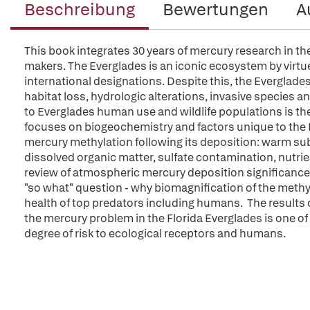
Beschreibung
Bewertungen
A
This book integrates 30 years of mercury research in the
makers. The Everglades is an iconic ecosystem by virtue 
international designations. Despite this, the Everglade
habitat loss, hydrologic alterations, invasive species an
to Everglades human use and wildlife populations is the 
focuses on biogeochemistry and factors unique to the E
mercury methylation following its deposition: warm subt
dissolved organic matter, sulfate contamination, nutri
review of atmospheric mercury deposition significance, 
"so what" question - why biomagnification of the methy
health of top predators including humans. The results 
the mercury problem in the Florida Everglades is one of 
degree of risk to ecological receptors and humans.