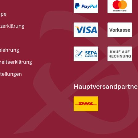
ppe
zerklärung
elehrung
heitserklärung
tellungen
Hauptversandpartne