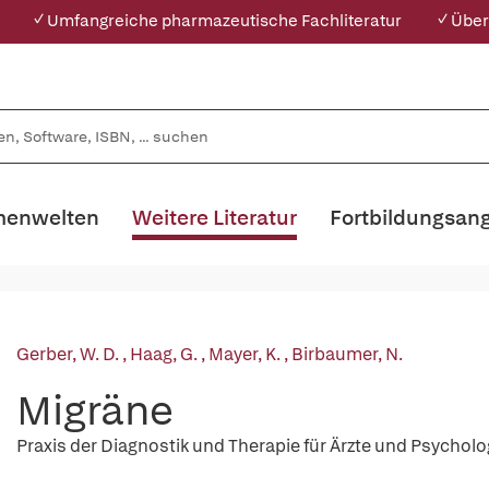
✓ Umfangreiche pharmazeutische Fachliteratur
✓ Über
enwelten
Weitere Literatur
Fortbildungsan
Gerber, W. D.
,
Haag, G.
,
Mayer, K.
,
Birbaumer, N.
Migräne
Praxis der Diagnostik und Therapie für Ärzte und Psychol