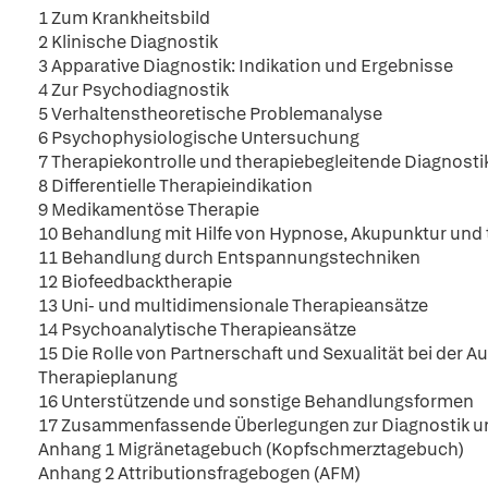
1 Zum Krankheitsbild
2 Klinische Diagnostik
3 Apparative Diagnostik: Indikation und Ergebnisse
4 Zur Psychodiagnostik
5 Verhaltenstheoretische Problemanalyse
6 Psychophysiologische Untersuchung
7 Therapiekontrolle und therapiebegleitende Diagnosti
8 Differentielle Therapieindikation
9 Medikamentöse Therapie
10 Behandlung mit Hilfe von Hypnose, Akupunktur und
11 Behandlung durch Entspannungstechniken
12 Biofeedbacktherapie
13 Uni- und multidimensionale Therapieansätze
14 Psychoanalytische Therapieansätze
15 Die Rolle von Partnerschaft und Sexualität bei der Au
Therapieplanung
16 Unterstützende und sonstige Behandlungsformen
17 Zusammenfassende Überlegungen zur Diagnostik un
Anhang 1 Migränetagebuch (Kopfschmerztagebuch)
Anhang 2 Attributionsfragebogen (AFM)