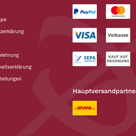
ppe
zerklärung
elehrung
heitserklärung
tellungen
Hauptversandpartne