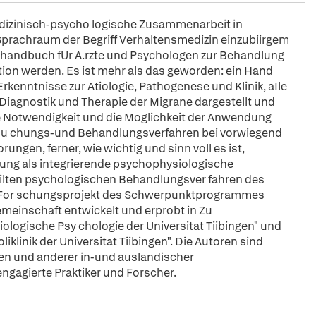
 medizinisch-psycho logische Zusammenarbeit in
Sprachraum der Begriff Verhaltensmedizin einzubiirgem
xishandbuch fUr A.rzte und Psychologen zur Behandlung
on werden. Es ist mehr als das geworden: ein Hand
rkenntnisse zur Atiologie, Pathogenese und Klinik, aIle
Diagnostik und Therapie der Migrane dargestellt und
ie Notwendigkeit und die Moglichkeit der Anwendung
rsu chungs-und Behandlungsverfahren bei vorwiegend
gen, ferner, wie wichtig und sinn voll es ist,
ung als integrierende psychophysiologische
eilten psychologischen Behandlungsver fahren des
 For schungsprojekt des Schwerpunktprogrammes
meinschaft entwickelt und erprobt in Zu
ologische Psy chologie der Universitat Tiibingen" und
klinik der Universitat Tiibingen". Die Autoren sind
nen und anderer in-und auslandischer
ngagierte Praktiker und Forscher.