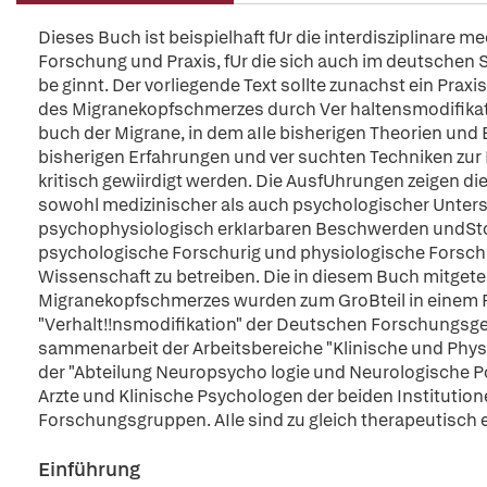
Dieses Buch ist beispielhaft fUr die interdisziplinare
Forschung und Praxis, fUr die sich auch im deutschen 
be ginnt. Der vorliegende Text sollte zunachst ein Pra
des Migranekopfschmerzes durch Ver haltensmodifikati
buch der Migrane, in dem aIle bisherigen Theorien und E
bisherigen Erfahrungen und ver suchten Techniken zur 
kritisch gewiirdigt werden. Die AusfUhrungen zeigen d
sowohl medizinischer als auch psychologischer Unte
psychophysiologisch erkIarbaren Beschwerden undStorun
psychologische Forschurig und physiologische Forsch
Wissenschaft zu betreiben. Die in diesem Buch mitget
Migranekopfschmerzes wurden zum GroBteil in einem
"Verhalt!!nsmodifikation" der Deutschen Forschungsge
sammenarbeit der Arbeitsbereiche "Klinische und Physi
der "Abteilung Neuropsycho logie und Neurologische Poli
Arzte und Klinische Psychologen der beiden Institutio
Forschungsgruppen. AIle sind zu gleich therapeutisch e
Einführung