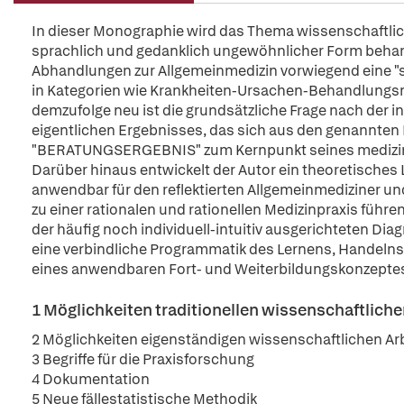
In dieser Monographie wird das Thema wissenschaftlich
sprachlich und gedanklich ungewöhnlicher Form behand
Abhandlungen zur Allgemeinmedizin vorwiegend eine "s
in Kategorien wie Krankheiten-Ursachen-Behandlungsmög
demzufolge neu ist die grundsätzliche Frage nach der 
eigentlichen Ergebnisses, das sich aus den genannten 
"BERATUNGSERGEBNIS" zum Kernpunkt seines medizinis
Darüber hinaus entwickelt der Autor ein theoretisches
anwendbar für den reflektierten Allgemeinmediziner und
zu einer rationalen und rationellen Medizinpraxis führe
der häufig noch individuell-intuitiv ausgerichteten Diagn
eine verbindliche Programmatik des Lernens, Handelns
eines anwendbaren Fort- und Weiterbildungskonzepte
1 Möglichkeiten traditionellen wissenschaftliche
2 Möglichkeiten eigenständigen wissenschaftlichen Arb
3 Begriffe für die Praxisforschung
4 Dokumentation
5 Neue fällestatistische Methodik