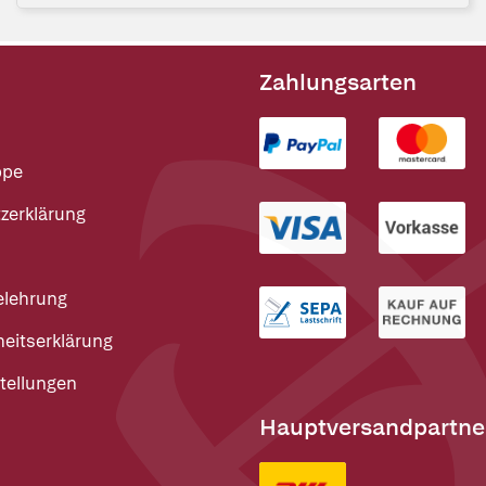
Zahlungsarten
ppe
zerklärung
elehrung
heitserklärung
tellungen
Hauptversandpartne