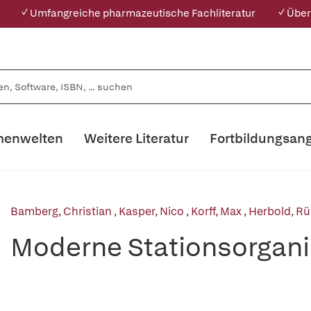
✓ Umfangreiche pharmazeutische Fachliteratur
✓ Über
enwelten
Weitere Literatur
Fortbildungsan
Bamberg, Christian
,
Kasper, Nico
,
Korff, Max
,
Herbold, Rü
Moderne Stationsorgani