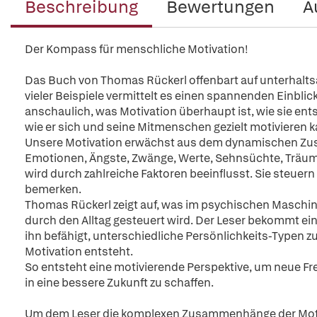
Beschreibung
Bewertungen
A
Der Kompass für menschliche Motivation!
Das Buch von Thomas Rückerl offenbart auf unterhalt
vieler Beispiele vermittelt es einen spannenden Einblic
anschaulich, was Motivation überhaupt ist, wie sie ent
wie er sich und seine Mitmenschen gezielt motivieren k
Unsere Motivation erwächst aus dem dynamischen Zus
Emotionen, Ängste, Zwänge, Werte, Sehnsüchte, Träu
wird durch zahlreiche Faktoren beeinflusst. Sie steuer
bemerken.
Thomas Rückerl zeigt auf, was im psychischen Maschi
durch den Alltag gesteuert wird. Der Leser bekommt ei
ihn befähigt, unterschiedliche Persönlichkeits-Typen 
Motivation entsteht.
So entsteht eine motivierende Perspektive, um neue Fr
in eine bessere Zukunft zu schaffen.
Um dem Leser die komplexen Zusammenhänge der Motiva