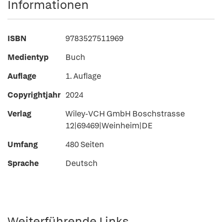
Informationen
ISBN
9783527511969
Medientyp
Buch
Auflage
1. Auflage
Copyrightjahr
2024
Verlag
Wiley-VCH GmbH Boschstrasse
12|69469|Weinheim|DE
Umfang
480 Seiten
Sprache
Deutsch
Weiterführende Links