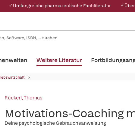
✓ Umfangreiche pharmazeutische Fachliteratur
✓ Über
enwelten
Weitere Literatur
Fortbildungsan
riebswirtschaft
Rückerl, Thomas
Motivations-Coaching mit 
Deine psychologische Gebrauchsanweisung