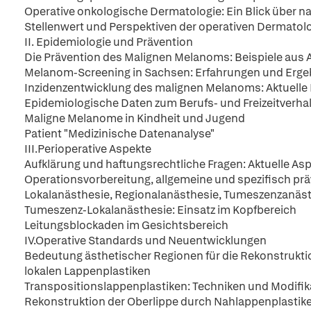
Operative onkologische Dermatologie: Ein Blick über n
Stellenwert und Perspektiven der operativen Dermatol
II. Epidemiologie und Prävention
Die Prävention des Malignen Melanoms: Beispiele aus 
Melanom-Screening in Sachsen: Erfahrungen und Erge
Inzidenzentwicklung des malignen Melanoms: Aktuelle 
Epidemiologische Daten zum Berufs- und Freizeitverh
Maligne Melanome in Kindheit und Jugend
Patient "Medizinische Datenanalyse"
III.Perioperative Aspekte
Aufklärung und haftungsrechtliche Fragen: Aktuelle As
Operationsvorbereitung, allgemeine und spezifisch p
Lokalanästhesie, Regionalanästhesie, Tumeszenzanäst
Tumeszenz-Lokalanästhesie: Einsatz im Kopfbereich
Leitungsblockaden im Gesichtsbereich
IV.Operative Standards und Neuentwicklungen
Bedeutung ästhetischer Regionen für die Rekonstrukti
lokalen Lappenplastiken
Transpositionslappenplastiken: Techniken und Modifi
Rekonstruktion der Oberlippe durch Nahlappenplastik