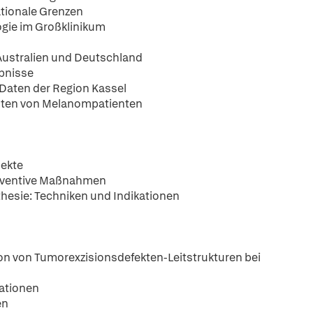
ationale Grenzen
ogie im Großklinikum
Australien und Deutschland
bnisse
Daten der Region Kassel
alten von Melanompatienten
pekte
räventive Maßnahmen
hesie: Techniken und Indikationen
on von Tumorexzisionsdefekten-Leitstrukturen bei
kationen
en