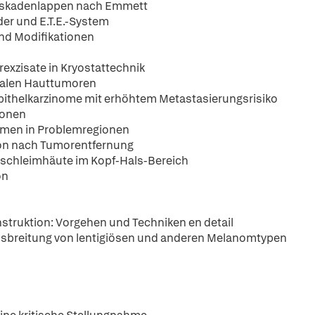
Kaskadenlappen nach Emmett
er und E.T.E.-System
und Modifikationen
exzisate in Kryostattechnik
lialen Hauttumoren
pithelkarzinome mit erhöhtem Metastasierungsrisiko
ionen
nomen in Problemregionen
gion nach Tumorentfernung
sschleimhäute im Kopf-Hals-Bereich
on
struktion: Vorgehen und Techniken en detail
Ausbreitung von lentigiösen und anderen Melanomtypen