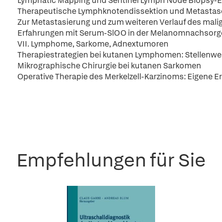
Lymphatic Mapping und Sentinel Lymph Node Biopsy-Ei
Therapeutische Lymphknotendissektion und Metastas
Zur Metastasierung und zum weiteren Verlauf des mal
Erfahrungen mit Serum-SlOO in der Melanomnachsorg
VII. Lymphome, Sarkome, Adnextumoren
Therapiestrategien bei kutanen Lymphomen: Stellenw
Mikrographische Chirurgie bei kutanen Sarkomen
Operative Therapie des Merkelzell-Karzinoms: Eigene E
Empfehlungen für Sie