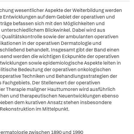
echung wesentlicher Aspekte der Weiterbildung werden
e Entwicklungen auf dem Gebiet der operativen und
iträge befassen sich mit den Möglichkeiten und
 unterschiedlichem Blickwinkel. Dabei wird aus
 Qualitätskontrolle sowie der ambulanten operativen
likationen in der operativen Dermatologie und
chließend behandelt. Insgesamt gibt der Band einen
fassend werden die wichtigen Eckpunkte der operativen
wicklungen sowie epidemiologische Aspekte leiten in
olitische Bedeutung der operativen onkologischen
operative Techniken und Behandlungsstrategien der
Fachgebiets. Der Stellenwert der operativen
 der Therapie maligner Hauttumoren wird ausführlich
tischen und therapeutischen Neuentwicklungen ebenso
. Neben dem kurativen Ansatz stehen insbesondere
Rekonstruktion im Mittelpunkt.
 Dermatologie zwischen 1890 und 1990