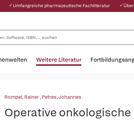
✓ Umfangreiche pharmazeutische Fachliteratur
✓ Über
enwelten
Weitere Literatur
Fortbildungsan
Rompel, Rainer
,
Petres, Johannes
Operative onkologische