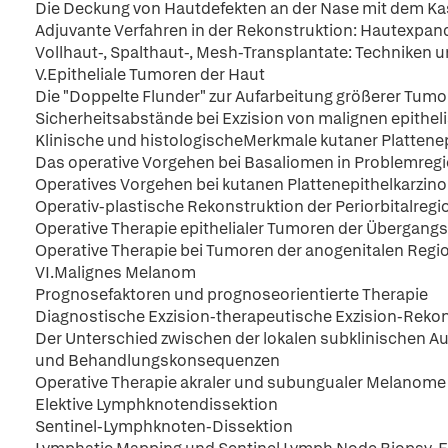
Die Deckung von Hautdefekten an der Nase mit dem 
Adjuvante Verfahren in der Rekonstruktion: Hautexpand
Vollhaut-, Spalthaut-, Mesh-Transplantate: Techniken 
V.Epitheliale Tumoren der Haut
Die "Doppelte Flunder" zur Aufarbeitung größerer Tumor
Sicherheitsabstände bei Exzision von malignen epithe
Klinische und histologischeMerkmale kutaner Plattene
Das operative Vorgehen bei Basaliomen in Problemreg
Operatives Vorgehen bei kutanen Plattenepithelkarzi
Operativ-plastische Rekonstruktion der Periorbitalre
Operative Therapie epithelialer Tumoren der Übergang
Operative Therapie bei Tumoren der anogenitalen Regi
VI.Malignes Melanom
Prognosefaktoren und prognoseorientierte Therapie
Diagnostische Exzision-therapeutische Exzision-Rekon
Der Unterschied zwischen der lokalen subklinischen 
und Behandlungskonsequenzen
Operative Therapie akraler und subungualer Melanome
Elektive Lymphknotendissektion
Sentinel-Lymphknoten-Dissektion