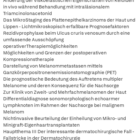
Änderung der viskoelastischen Eigenschaften von Keloiden
in vivo während Behandlung mit intraläsionalem
Triamcinolonacetonid
Das MikroStaging des Plattenepithelkarzinoms der Haut und
Lippen - Lichtmikroskopisch erfaßbare Prognosefaktoren
Rezidivprophylaxe beim Ulcus cruris venosum durch eine
umfassende Ausschöpfung
operativerTherapiemöglichkeiten
Möglichkeiten und Grenzen der postoperativen
Kompressionstherapie
Darstellung von Melanommetastasen mittels
Ganzkörperpositronenemissionstomographie (PET)
Die prognostische Bedeutung des Auftretens multipler
Melanome und deren Konsequenz für die Nachsorge
Zur Klinik von Zweit- und Mehrfachmelanomen der Haut
Differentialdiagnose sonomorphologisch echoarmer
Lymphknoten im Rahmen der Nachsorge bei malignem
Melanom
Nichtinvasive Beurteilung der Einheilung von Mikro- und
Minigraft-Eigenhaartransplantaten
Hauptthema III Der interessante dermatochirurgische Fall -
Fallstricke in der Dermatochirurgie