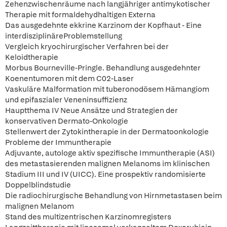
Zehenzwischenräume nach langjähriger antimykotischer
Therapie mit formaldehydhaltigen Externa
Das ausgedehnte ekkrine Karzinom der Kopfhaut - Eine
interdisziplinäreProblemstellung
Vergleich kryochirurgischer Verfahren bei der
Keloidtherapie
Morbus Bourneville-Pringle. Behandlung ausgedehnter
Koenentumoren mit dem C02-Laser
Vaskuläre Malformation mit tuberonodösem Hämangiom
und epifaszialer Veneninsuffizienz
Hauptthema IV Neue Ansätze und Strategien der
konservativen Dermato-Onkologie
Stellenwert der Zytokintherapie in der Dermatoonkologie
Probleme der Immuntherapie
Adjuvante, autologe aktiv spezifische Immuntherapie (ASI)
des metastasierenden malignen Melanoms im klinischen
Stadium III und IV (UICC). Eine prospektiv randomisierte
Doppelblindstudie
Die radiochirurgische Behandlung von Hirnmetastasen beim
malignen Melanom
Stand des multizentrischen Karzinomregisters