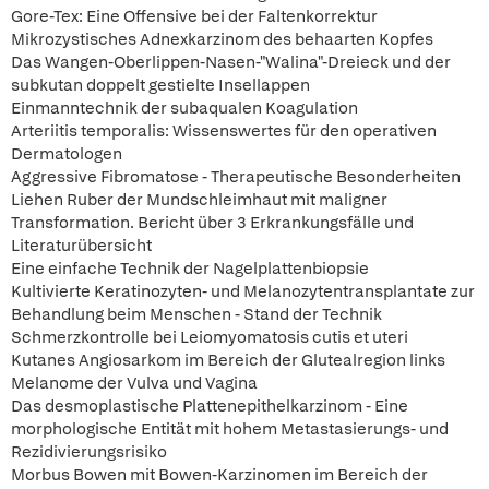
Gore-Tex: Eine Offensive bei der Faltenkorrektur
Mikrozystisches Adnexkarzinom des behaarten Kopfes
Das Wangen-Oberlippen-Nasen-"Walina"-Dreieck und der
subkutan doppelt gestielte Insellappen
Einmanntechnik der subaqualen Koagulation
Arteriitis temporalis: Wissenswertes für den operativen
Dermatologen
Aggressive Fibromatose - Therapeutische Besonderheiten
Liehen Ruber der Mundschleimhaut mit maligner
Transformation. Bericht über 3 Erkrankungsfälle und
Literaturübersicht
Eine einfache Technik der Nagelplattenbiopsie
Kultivierte Keratinozyten- und Melanozytentransplantate zur
Behandlung beim Menschen - Stand der Technik
Schmerzkontrolle bei Leiomyomatosis cutis et uteri
Kutanes Angiosarkom im Bereich der Glutealregion links
Melanome der Vulva und Vagina
Das desmoplastische Plattenepithelkarzinom - Eine
morphologische Entität mit hohem Metastasierungs- und
Rezidivierungsrisiko
Morbus Bowen mit Bowen-Karzinomen im Bereich der