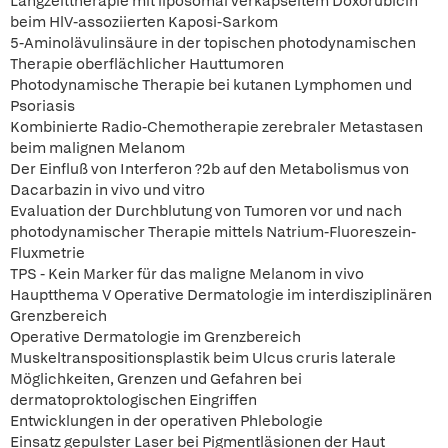
Langzeittherapie mit liposomal verkapseltem Doxorubicin
beim HlV-assoziierten Kaposi-Sarkom
5-Aminolävulinsäure in der topischen photodynamischen
Therapie oberflächlicher Hauttumoren
Photodynamische Therapie bei kutanen Lymphomen und
Psoriasis
Kombinierte Radio-Chemotherapie zerebraler Metastasen
beim malignen Melanom
Der Einfluß von Interferon ?2b auf den Metabolismus von
Dacarbazin in vivo und vitro
Evaluation der Durchblutung von Tumoren vor und nach
photodynamischer Therapie mittels Natrium-Fluoreszein-
Fluxmetrie
TPS - Kein Marker für das maligne Melanom in vivo
Hauptthema V Operative Dermatologie im interdisziplinären
Grenzbereich
Operative Dermatologie im Grenzbereich
Muskeltranspositionsplastik beim Ulcus cruris laterale
Möglichkeiten, Grenzen und Gefahren bei
dermatoproktologischen Eingriffen
Entwicklungen in der operativen Phlebologie
Einsatz gepulster Laser bei Pigmentläsionen der Haut