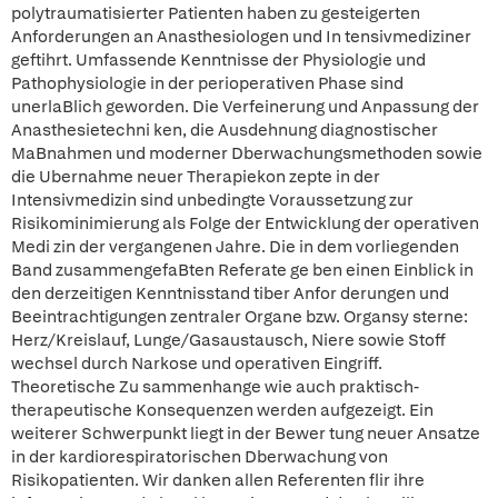
polytraumatisierter Patienten haben zu gesteigerten
Anforderungen an Anasthesiologen und In tensivmediziner
geftihrt. Umfassende Kenntnisse der Physiologie und
Pathophysiologie in der perioperativen Phase sind
unerlaBlich geworden. Die Verfeinerung und Anpassung der
Anasthesietechni ken, die Ausdehnung diagnostischer
MaBnahmen und moderner Dberwachungsmethoden sowie
die Ubernahme neuer Therapiekon zepte in der
Intensivmedizin sind unbedingte Voraussetzung zur
Risikominimierung als Folge der Entwicklung der operativen
Medi zin der vergangenen Jahre. Die in dem vorliegenden
Band zusammengefaBten Referate ge ben einen Einblick in
den derzeitigen Kenntnisstand tiber Anfor derungen und
Beeintrachtigungen zentraler Organe bzw. Organsy sterne:
Herz/Kreislauf, Lunge/Gasaustausch, Niere sowie Stoff
wechsel durch Narkose und operativen Eingriff.
Theoretische Zu sammenhange wie auch praktisch-
therapeutische Konsequenzen werden aufgezeigt. Ein
weiterer Schwerpunkt liegt in der Bewer tung neuer Ansatze
in der kardiorespiratorischen Dberwachung von
Risikopatienten. Wir danken allen Referenten flir ihre