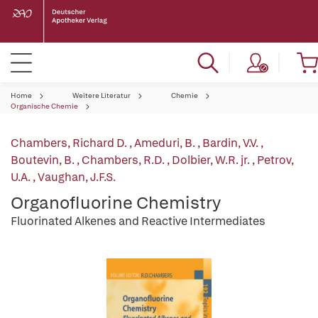
Home
Weitere Literatur
Chemie
Organische Chemie
Chambers, Richard D.
,
Ameduri, B.
,
Bardin, V.V.
,
Boutevin, B.
,
Chambers, R.D.
,
Dolbier, W.R. jr.
,
Petrov,
U.A.
,
Vaughan, J.F.S.
Organofluorine Chemistry
Fluorinated Alkenes and Reactive Intermediates