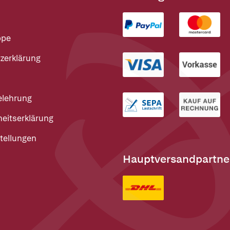
ppe
zerklärung
elehrung
heitserklärung
tellungen
Hauptversandpartne