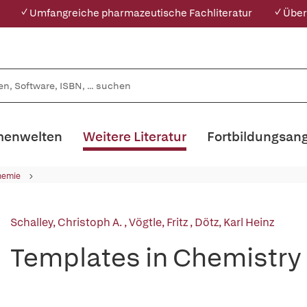
✓ Umfangreiche pharmazeutische Fachliteratur
✓ Über
enwelten
Weitere Literatur
Fortbildungsan
hemie
Schalley, Christoph A.
,
Vögtle, Fritz
,
Dötz, Karl Heinz
Templates in Chemistry 