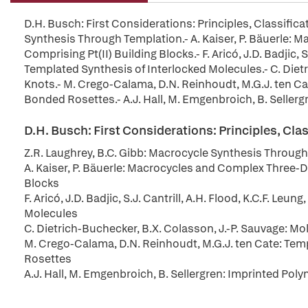
D.H. Busch: First Considerations: Principles, Classifica
Synthesis Through Templation.- A. Kaiser, P. Bäuerle:
Comprising Pt(II) Building Blocks.- F. Aricó, J.D. Badjic, S.
Templated Synthesis of Interlocked Molecules.- C. Diet
Knots.- M. Crego-Calama, D.N. Reinhoudt, M.G.J. ten C
Bonded Rosettes.- A.J. Hall, M. Emgenbroich, B. Sellerg
D.H. Busch: First Considerations: Principles, Clas
Z.R. Laughrey, B.C. Gibb: Macrocycle Synthesis Throug
A. Kaiser, P. Bäuerle: Macrocycles and Complex Three-D
Blocks
F. Aricó, J.D. Badjic, S.J. Cantrill, A.H. Flood, K.C.F. Leu
Molecules
C. Dietrich-Buchecker, B.X. Colasson, J.-P. Sauvage: Mo
M. Crego-Calama, D.N. Reinhoudt, M.G.J. ten Cate: Te
Rosettes
A.J. Hall, M. Emgenbroich, B. Sellergren: Imprinted Poly