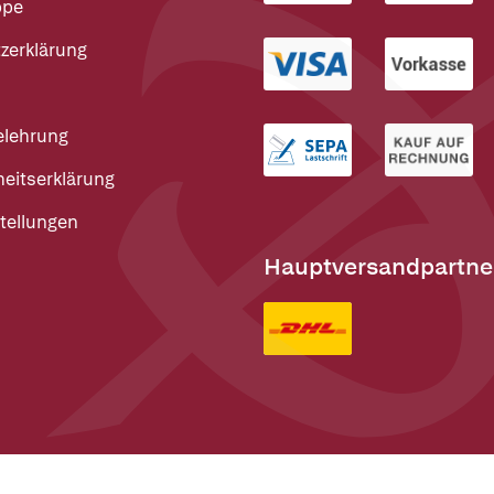
ppe
zerklärung
elehrung
heitserklärung
tellungen
Hauptversandpartne