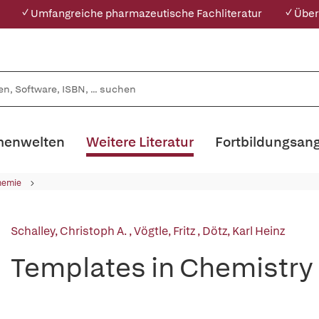
✓ Umfangreiche pharmazeutische Fachliteratur
✓ Über
enwelten
Weitere Literatur
Fortbildungsan
hemie
Schalley, Christoph A.
,
Vögtle, Fritz
,
Dötz, Karl Heinz
Templates in Chemistry I