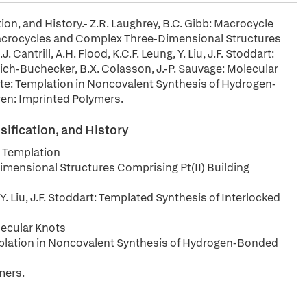
tion, and History.- Z.R. Laughrey, B.C. Gibb: Macrocycle
 Macrocycles and Complex Three-Dimensional Structures
J. Cantrill, A.H. Flood, K.C.F. Leung, Y. Liu, J.F. Stoddart:
rich-Buchecker, B.X. Colasson, J.-P. Sauvage: Molecular
ate: Templation in Noncovalent Synthesis of Hydrogen-
ren: Imprinted Polymers.
sification, and History
h Templation
imensional Structures Comprising Pt(II) Building
ng, Y. Liu, J.F. Stoddart: Templated Synthesis of Interlocked
lecular Knots
mplation in Noncovalent Synthesis of Hydrogen-Bonded
mers.