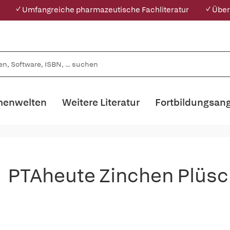
✓ Umfangreiche pharmazeutische Fachliteratur
✓ Über
enwelten
Weitere Literatur
Fortbildungsan
PTAheute Zinchen Plüsc