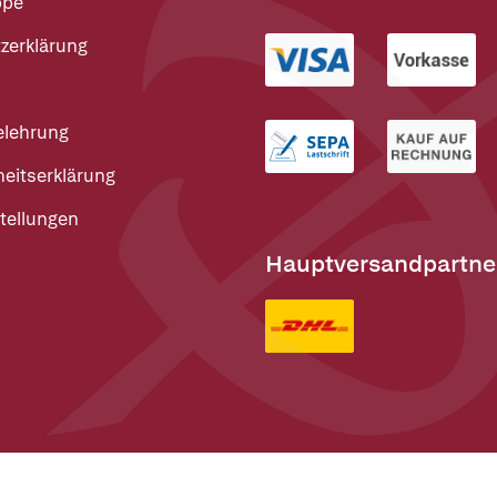
ppe
zerklärung
elehrung
heitserklärung
tellungen
Hauptversandpartne