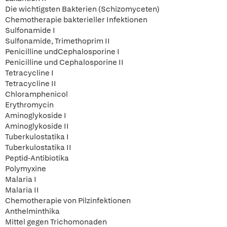
Die wichtigsten Bakterien (Schizomyceten)
Chemotherapie bakterieller Infektionen
Sulfonamide I
Sulfonamide, Trimethoprim II
Penicilline undCephalosporine I
Penicilline und Cephalosporine II
Tetracycline I
Tetracycline II
Chloramphenicol
Erythromycin
Aminoglykoside I
Aminoglykoside II
Tuberkulostatika I
Tuberkulostatika II
Peptid-Antibiotika
Polymyxine
Malaria I
Malaria II
Chemotherapie von Pilzinfektionen
Anthelminthika
Mittel gegen Trichomonaden