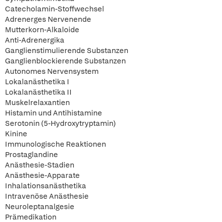
Catecholamin-Stoffwechsel
Adrenerges Nervenende
Mutterkorn-Alkaloide
Anti-Adrenergika
Ganglienstimulierende Substanzen
Ganglienblockierende Substanzen
Autonomes Nervensystem
Lokalanästhetika I
Lokalanästhetika II
Muskelrelaxantien
Histamin und Antihistamine
Serotonin (5-Hydroxytryptamin)
Kinine
Immunologische Reaktionen
Prostaglandine
Anästhesie-Stadien
Anästhesie-Apparate
Inhalationsanästhetika
Intravenöse Anästhesie
Neuroleptanalgesie
Prämedikation