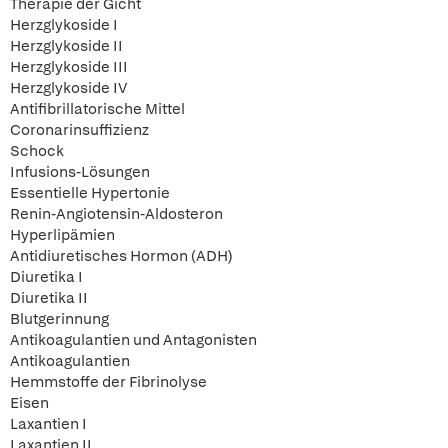
Therapie der Gicht
Herzglykoside I
Herzglykoside II
Herzglykoside III
Herzglykoside IV
Antifibrillatorische Mittel
Coronarinsuffizienz
Schock
Infusions-Lösungen
Essentielle Hypertonie
Renin-Angiotensin-Aldosteron
Hyperlipämien
Antidiuretisches Hormon (ADH)
Diuretika I
Diuretika II
Blutgerinnung
Antikoagulantien und Antagonisten
Antikoagulantien
Hemmstoffe der Fibrinolyse
Eisen
Laxantien I
Laxantien II