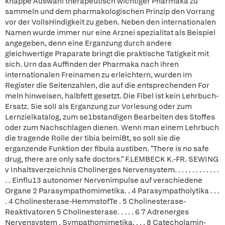
knappe Auswahl therapeutisch wichtiger Pharmaka zu
sammeln und dem pharmakologischen Prinzip den Vorrang
vor der VollsHindigkeit zu geben. Neben den internationalen
Namen wurde immer nur eine Arznei spezialitat als Beispiel
angegeben, denn eine Erganzung durch andere
gleichwertige Praparate bringt die praktische Tatigkeit mit
sich. Urn das Auffinden der Pharmaka nach ihren
internationalen Freinamen zu erleichtern, wurden im
Register die Seitenzahlen, die auf die entsprechenden For
meln hinweisen, halbfett gesetzt. Die Fibel ist kein Lehrbuch-
Ersatz. Sie solI als Erganzung zur Vorlesung oder zum
Lernzielkatalog, zum se1bstandigen Bearbeiten des Stoffes
oder zum Nachschlagen dienen. Wenn man einem Lehrbuch
die tragende Rolle der tibia beimiBt, so solI sie die
erganzende Funktion der fibula austiben. "There is no safe
drug, there are only safe doctors." F.LEMBECK K.-FR. SEWING
v Inhaltsverzeichnis Cholinerges Nervensystem. . . . . . . . . . . . .
. . Einflu13 autonomer Nervenimpulse auf verschiedene
Organe 2 Parasympathomimetika. . 4 Parasympatholytika . . .
. 4 Cholinesterase-HemmstofTe . 5 Cholinesterase-
Reaktivatoren 5 Cholinesterase. . . . . 6 7 Adrenerges
Nervensystem . Sympathomimetika. . . . 8 Catecholamin-