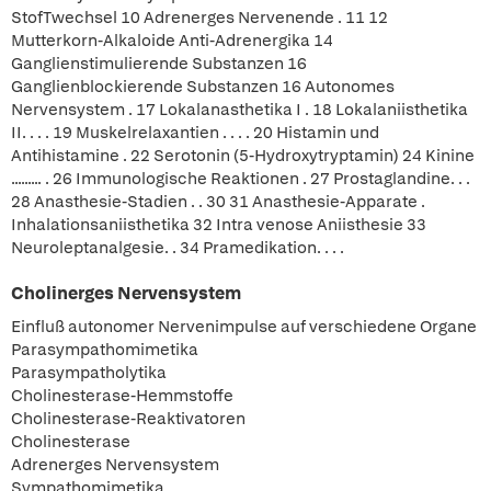
StofTwechsel 10 Adrenerges Nervenende . 11 12
Mutterkorn-Alkaloide Anti-Adrenergika 14
Ganglienstimulierende Substanzen 16
Ganglienblockierende Substanzen 16 Autonomes
Nervensystem . 17 Lokalanasthetika I . 18 Lokalaniisthetika
II. . . . 19 Muskelrelaxantien . . . . 20 Histamin und
Antihistamine . 22 Serotonin (5-Hydroxytryptamin) 24 Kinine
......... . 26 Immunologische Reaktionen . 27 Prostaglandine. . .
28 Anasthesie-Stadien . . 30 31 Anasthesie-Apparate .
Inhalationsaniisthetika 32 Intra venose Aniisthesie 33
Neuroleptanalgesie. . 34 Pramedikation. . . .
Cholinerges Nervensystem
Einfluß autonomer Nervenimpulse auf verschiedene Organe
Parasympathomimetika
Parasympatholytika
Cholinesterase-Hemmstoffe
Cholinesterase-Reaktivatoren
Cholinesterase
Adrenerges Nervensystem
Sympathomimetika