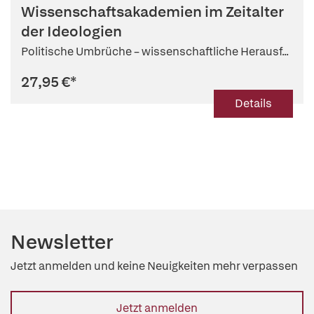
Thiel (Hg.)
,
Simon Renkert (Hg.)
,
Elmar König (Kooperation)
,
Wissenschaftsakademien im Zeitalter
Sophia Schemel (Kooperation)
der Ideologien
Politische Umbrüche – wissenschaftliche Herausf...
27,95 €
*
Details
Newsletter
Jetzt anmelden und keine Neuigkeiten mehr verpassen
Jetzt anmelden