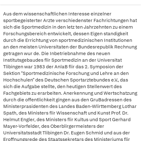
Aus dem wissenschaftlichen Interesse einzelner
sportbegeisterter Arzte verschiedenster Fachrichtungen hat
sich die Sportmedizin in den letz ten Jahrzehnten zu einem
Forschungsbereich entwickelt, dessen Eigen standigkeit
durch die Errichtung von sportmedizinischen Institutionen
an den meisten Universitaten der Bundesrepublik Rechnung
getragen wur de. Die Inbetriebnahme des neuen
Institutsgebaudes flir Sportmedizin an der Universitat
Tlibingen war 1983 der AnlaB flir das 2. Symposion der
Sektion "Sportmedizinische Forschung und Lehre an den
Hochschulen" des Deutschen Sportarztebundes e.V., das
sich die Aufgabe stellte, den heutigen Stellenwert des
Fachgebiets zu erarbeiten. Anerkennung und Wertschatzung
durch die offentlichkeit gingen aus den GruBadressen des
Ministerprasidenten des Landes Baden-Wlirttemberg Lothar
Spath, des Ministers flir Wissenschaft und Kunst Prof. Dr.
Helmut Engler, des Ministers flir Kultus und Sport Gerhard
Mayer-Vorfelder, des Oberblirgermeisters der
Universitatsstadt Tlibingen Dr. Eugen Schmid und aus der
Eroffnungsrede des Staatssekretars des Ministeriums flir