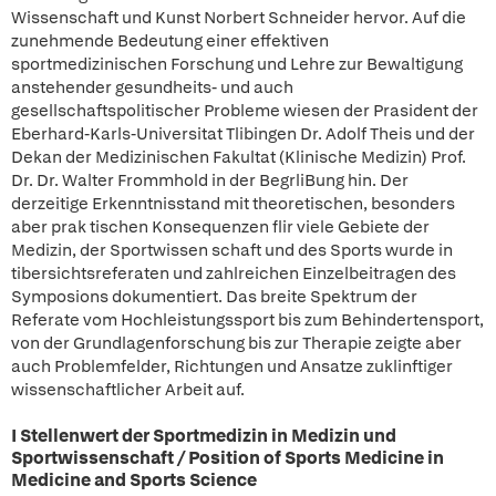
Wissenschaft und Kunst Norbert Schneider hervor. Auf die
zunehmende Bedeutung einer effektiven
sportmedizinischen Forschung und Lehre zur Bewaltigung
anstehender gesundheits- und auch
gesellschaftspolitischer Probleme wiesen der Prasident der
Eberhard-Karls-Universitat Tlibingen Dr. Adolf Theis und der
Dekan der Medizinischen Fakultat (Klinische Medizin) Prof.
Dr. Dr. Walter Frommhold in der BegrliBung hin. Der
derzeitige Erkenntnisstand mit theoretischen, besonders
aber prak tischen Konsequenzen flir viele Gebiete der
Medizin, der Sportwissen schaft und des Sports wurde in
tibersichtsreferaten und zahlreichen Einzelbeitragen des
Symposions dokumentiert. Das breite Spektrum der
Referate vom Hochleistungssport bis zum Behindertensport,
von der Grundlagenforschung bis zur Therapie zeigte aber
auch Problemfelder, Richtungen und Ansatze zuklinftiger
wissenschaftlicher Arbeit auf.
I Stellenwert der Sportmedizin in Medizin und
Sportwissenschaft / Position of Sports Medicine in
Medicine and Sports Science