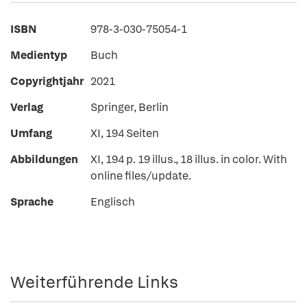
ISBN
978-3-030-75054-1
Medientyp
Buch
Copyrightjahr
2021
Verlag
Springer, Berlin
Umfang
XI, 194 Seiten
Abbildungen
XI, 194 p. 19 illus., 18 illus. in color. With
online files/update.
Sprache
Englisch
Weiterführende Links