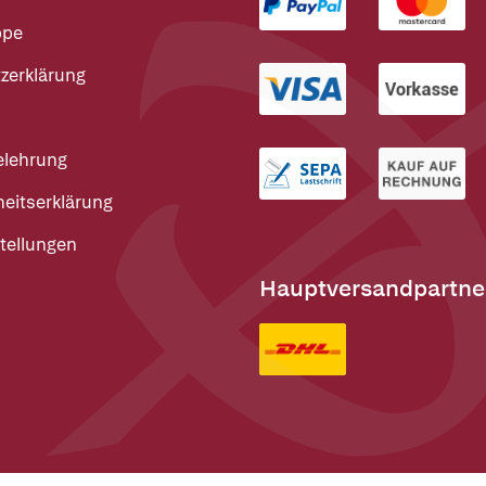
ppe
zerklärung
elehrung
heitserklärung
tellungen
Hauptversandpartne