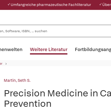
✓ Umfangreiche pharmazeutische Fachliteratur
✓ Über
enwelten
Weitere Literatur
Fortbildungsan
er
Martin, Seth S.
Precision Medicine in C
Prevention