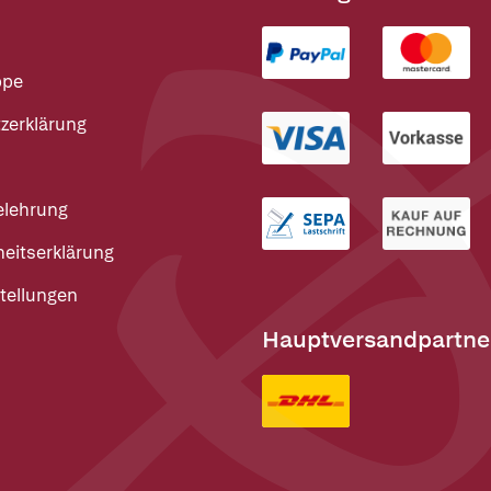
ppe
zerklärung
elehrung
heitserklärung
tellungen
Hauptversandpartne