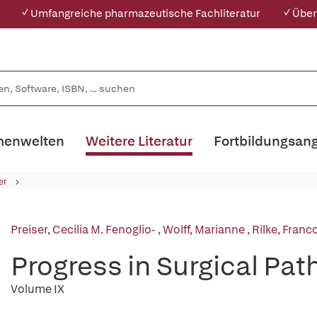
✓ Umfangreiche pharmazeutische Fachliteratur
✓ Über
enwelten
Weitere Literatur
Fortbildungsan
er
Preiser, Cecilia M. Fenoglio-
,
Wolff, Marianne
,
Rilke, Franc
Progress in Surgical Pat
Volume IX