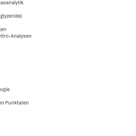
asanalytik
glyzeride)
gen
vitro-Analysen
logie
ren Punktaten