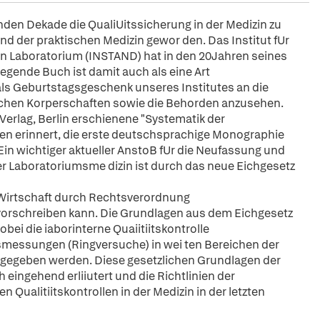
genden Dekade die QualiUitssicherung in der Medizin zu
nd der praktischen Medizin gewor den. Das Institut fUr
n Laboratorium (INSTAND) hat in den 20Jahren seines
egende Buch ist damit auch als eine Art
h als Geburtstagsgeschenk unseres Institutes an die
ztlichen Korperschaften sowie die Behorden anzusehen.
erlag, Berlin erschienene "Systematik der
erten erinnert, die erste deutschsprachige Monographie
 Ein wichtiger aktueller AnstoB fUr die Neufassung und
r Laboratoriumsme dizin ist durch das neue Eichgesetz
r Wirtschaft durch Rechtsverordnung
orschreiben kann. Die Grundlagen aus dem Eichgesetz
i die iaborinterne Quaiitiitskontrolle
hsmessungen (Ringversuche) in wei ten Bereichen der
orgegeben werden. Diese gesetzlichen Grundlagen der
eingehend erliiutert und die Richtlinien der
Qualitiitskontrollen in der Medizin in der letzten