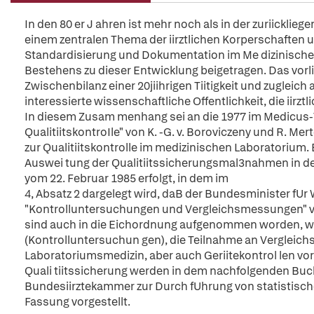
In den 80 er J ahren ist mehr noch als in der zuriicklie
einem zentralen Thema der iirztlichen Korperschaften u
Standardisierung und Dokumentation im Me dizinische
Bestehens zu dieser Entwicklung beigetragen. Das vorli
Zwischenbilanz einer 20jiihrigen Tiitigkeit und zugleic
interessierte wissenschaftliche Offentlichkeit, die iir
In diesem Zusam menhang sei an die 1977 im Medicus-V
QualitiitskontroIle" von K. -G. v. Boroviczeny und R. M
zur Qualitiitskontrolle im medizinischen Laboratorium.
Auswei tung der Qualitiitssicherungsmal3nahmen in de
yom 22. Februar 1985 erfolgt, in dem im
4, Absatz 2 dargelegt wird, daB der Bundesminister fU
"Kontrolluntersuchungen und Vergleichsmessungen" v
sind auch in die Eichordnung aufgenommen worden, wobe
(Kontrolluntersuchun gen), die Teilnahme an Vergleic
Laboratoriumsmedizin, aber auch Geriitekontrol len v
Quali tiitssicherung werden in dem nachfolgenden Buch 
Bundesiirztekammer zur Durch fUhrung von statistischen 
Fassung vorgestellt.