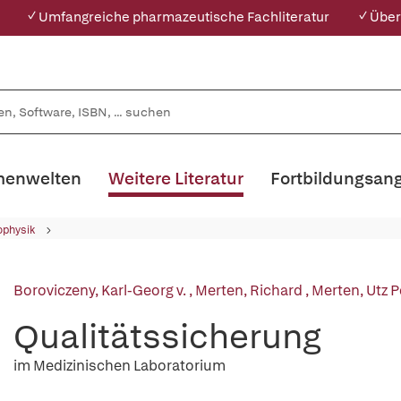
✓ Umfangreiche pharmazeutische Fachliteratur
✓ Über
enwelten
Weitere Literatur
Fortbildungsan
ophysik
Boroviczeny, Karl-Georg v.
,
Merten, Richard
,
Merten, Utz P
Qualitätssicherung
im Medizinischen Laboratorium