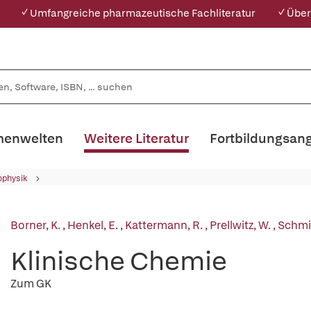
✓ Umfangreiche pharmazeutische Fachliteratur
✓ Über
enwelten
Weitere Literatur
Fortbildungsan
ophysik
Borner, K.
,
Henkel, E.
,
Kattermann, R.
,
Prellwitz, W.
,
Schmi
Klinische Chemie
Zum GK