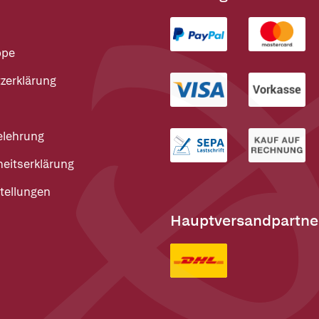
ppe
zerklärung
elehrung
heitserklärung
tellungen
Hauptversandpartne