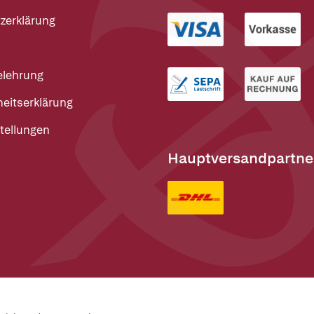
zerklärung
elehrung
heitserklärung
tellungen
Hauptversandpartne