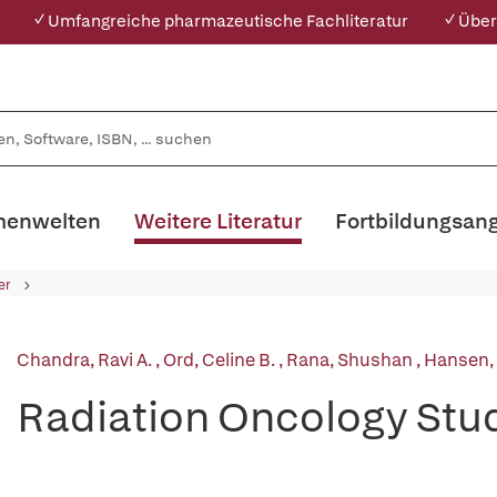
✓ Umfangreiche pharmazeutische Fachliteratur
✓ Über
enwelten
Weitere Literatur
Fortbildungsan
er
Chandra, Ravi A.
,
Ord, Celine B.
,
Rana, Shushan
,
Hansen, 
Radiation Oncology Stu