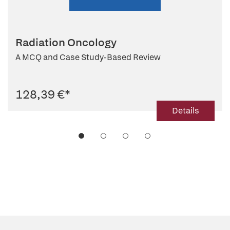
Radiation Oncology
A MCQ and Case Study-Based Review
128,39 €
*
Details