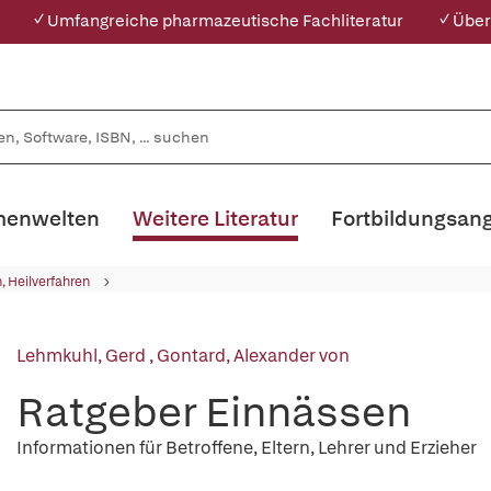
✓ Umfangreiche pharmazeutische Fachliteratur
✓ Über
enwelten
Weitere Literatur
Fortbildungsan
, Heilverfahren
Lehmkuhl, Gerd
,
Gontard, Alexander von
Ratgeber Einnässen
Informationen für Betroffene, Eltern, Lehrer und Erzieher