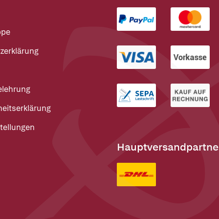
ppe
zerklärung
elehrung
heitserklärung
tellungen
Hauptversandpartne