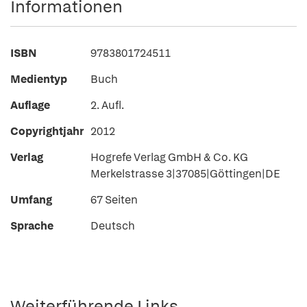
Informationen
ISBN
9783801724511
Medientyp
Buch
Auflage
2. Aufl.
Copyrightjahr
2012
Verlag
Hogrefe Verlag GmbH & Co. KG
Merkelstrasse 3|37085|Göttingen|DE
Umfang
67 Seiten
Sprache
Deutsch
Weiterführende Links