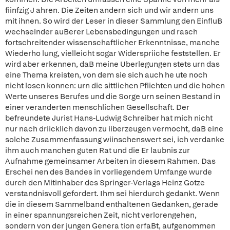
fiinfzig J ahren. Die Zeiten andern sich und wir andern uns
mit ihnen. So wird der Leser in dieser Sammlung den EinfluB
wechselnder auBerer Lebensbedingungen und rasch
fortschreitender wissenschaftlicher Erkenntnisse, manche
Wiederho lung, vielleicht sogar Widerspriiche feststellen. Er
wird aber erkennen, daB meine Uberlegungen stets urn das
eine Thema kreisten, von dem sie sich auch he ute noch
nicht losen konnen: urn die sittlichen Pflichten und die hohen
Werte unseres Berufes und die Sorge urn seinen Bestand in
einer veranderten menschlichen Gesellschaft. Der
befreundete Jurist Hans-Ludwig Schreiber hat mich nicht
nur nach driicklich davon zu iiberzeugen vermocht, daB eine
solche Zusammenfassung wiinschenswert sei, ich verdanke
ihm auch manchen guten Rat und die Er laubnis zur
Aufnahme gemeinsamer Arbeiten in diesem Rahmen. Das
Erschei nen des Bandes in vorliegendem Umfange wurde
durch den Mitinhaber des Springer-Verlags Heinz Gotze
verstandnisvoll gefordert. Ihm sei hierdurch gedankt. Wenn
die in diesem Sammelband enthaltenen Gedanken, gerade
in einer spannungsreichen Zeit, nicht verlorengehen,
sondern von der jungen Genera tion erfaBt, aufgenommen