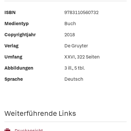
ISBN
9783110560732
Medientyp
Buch
Copyrightjahr
2018
Verlag
De Gruyter
Umfang
XXVI, 322 Seiten
Abbildungen
3 ill., 5 tbl.
Sprache
Deutsch
Weiterführende Links
Druckansicht