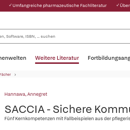
✓ Umfangreiche pharmazeutische Fachliteratur
✓ Über
enwelten
Weitere Literatur
Fortbildungsan
 Fächer
Hannawa, Annegret
SACCIA - Sichere Komm
Fünf Kernkompetenzen mit Fallbeispielen aus der pflegeri