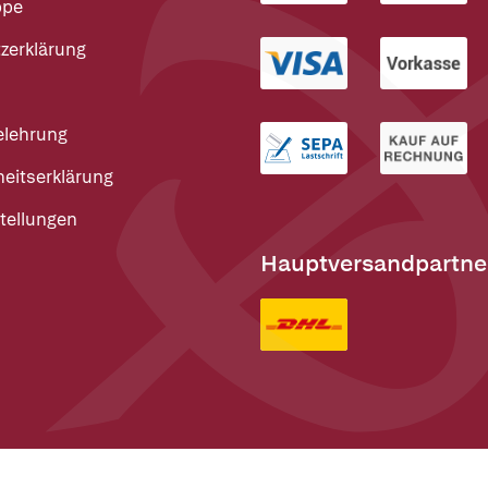
ppe
zerklärung
elehrung
heitserklärung
tellungen
Hauptversandpartne