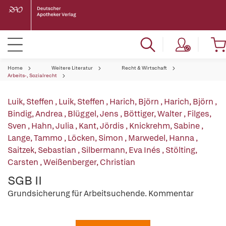
Home
Weitere Literatur
Recht & Wirtschaft
Arbeits-, Sozialrecht
Luik, Steffen
,
Luik, Steffen
,
Harich, Björn
,
Harich, Björn
,
Bindig, Andrea
,
Blüggel, Jens
,
Böttiger, Walter
,
Filges,
Sven
,
Hahn, Julia
,
Kant, Jördis
,
Knickrehm, Sabine
,
Lange, Tammo
,
Löcken, Simon
,
Marwedel, Hanna
,
Saitzek, Sebastian
,
Silbermann, Eva Inés
,
Stölting,
Carsten
,
Weißenberger, Christian
SGB II
Grundsicherung für Arbeitsuchende. Kommentar