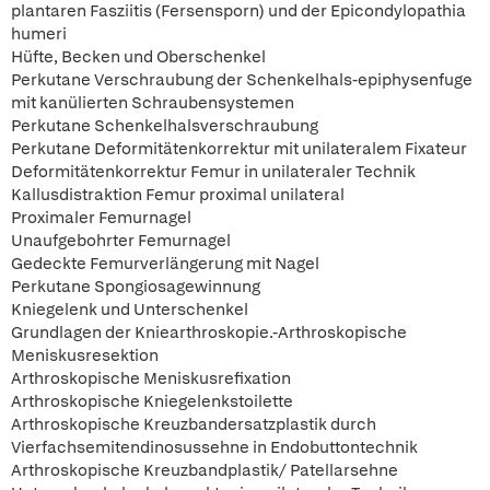
plantaren Fasziitis (Fersensporn) und der Epicondylopathia
humeri
Hüfte, Becken und Oberschenkel
Perkutane Verschraubung der Schenkelhals-epiphysenfuge
mit kanülierten Schraubensystemen
Perkutane Schenkelhalsverschraubung
Perkutane Deformitätenkorrektur mit unilateralem Fixateur
Deformitätenkorrektur Femur in unilateraler Technik
Kallusdistraktion Femur proximal unilateral
Proximaler Femurnagel
Unaufgebohrter Femurnagel
Gedeckte Femurverlängerung mit Nagel
Perkutane Spongiosagewinnung
Kniegelenk und Unterschenkel
Grundlagen der Kniearthroskopie.-Arthroskopische
Meniskusresektion
Arthroskopische Meniskusrefixation
Arthroskopische Kniegelenkstoilette
Arthroskopische Kreuzbandersatzplastik durch
Vierfachsemitendinosussehne in Endobuttontechnik
Arthroskopische Kreuzbandplastik/ Patellarsehne