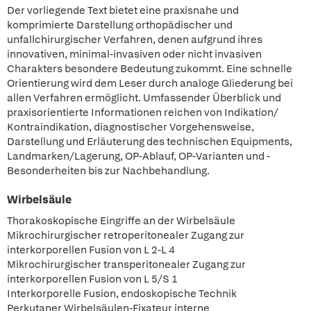
Der vorliegende Text bietet eine praxisnahe und
komprimierte Darstellung orthopädischer und
unfallchirurgischer Verfahren, denen aufgrund ihres
innovativen, minimal-invasiven oder nicht invasiven
Charakters besondere Bedeutung zukommt. Eine schnelle
Orientierung wird dem Leser durch analoge Gliederung bei
allen Verfahren ermöglicht. Umfassender Überblick und
praxisorientierte Informationen reichen von Indikation/
Kontraindikation, diagnostischer Vorgehensweise,
Darstellung und Erläuterung des technischen Equipments,
Landmarken/Lagerung, OP-Ablauf, OP-Varianten und -
Besonderheiten bis zur Nachbehandlung.
Wirbelsäule
Thorakoskopische Eingriffe an der Wirbelsäule
Mikrochirurgischer retroperitonealer Zugang zur
interkorporellen Fusion von L 2-L 4
Mikrochirurgischer transperitonealer Zugang zur
interkorporellen Fusion von L 5/S 1
Interkorporelle Fusion, endoskopische Technik
Perkutaner Wirbelsäulen-Fixateur interne