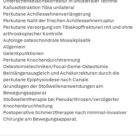
Unterschenkelachskorrektur in unilateraler Technik
Kallusdistraktion Tibia unilateral
Perkutane Achillessehnenverlängerung
Perkutane Naht der frischen Achillessehnenruptur
Perkutane Versorgung von Tibiakopffrakturen mit und ohne
arthroskopischer Kontrolle
Autologe osteochondrale Mosaikplastik
Allgemein
Gelenkpunktionen
Perkutane Knochendurchtrennung
Osteotomietechniken/Focal-Dome-Osteotomie
Beinlängenausgleich und Achskorrekturen durch die
perkutane Epiphysiodese nach Canale
Grundlagen der Stoßwellenanwendungen am
Bewegungsapparat
Stoßwellentherapie bei Pseudarthrosen/verzögerter
Knochenbruchheilung
Postoperative Schmerztherapie nach minimal-invasiver
Chirurgie am Bewegungsapparat.