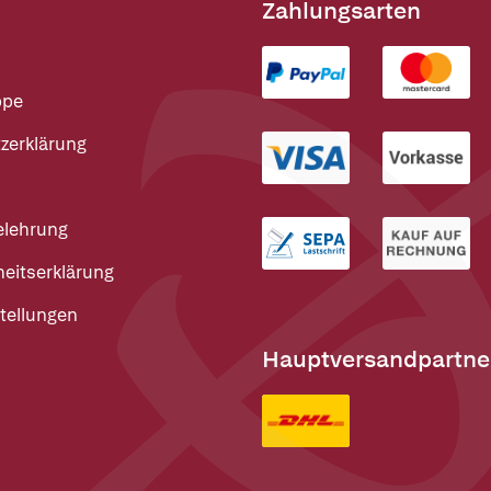
Zahlungsarten
ppe
zerklärung
elehrung
heitserklärung
tellungen
Hauptversandpartne