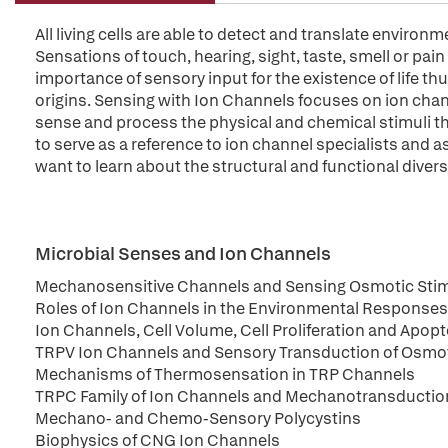
All living cells are able to detect and translate environm
Sensations of touch, hearing, sight, taste, smell or pain 
importance of sensory input for the existence of life th
origins. Sensing with Ion Channels focuses on ion chan
sense and process the physical and chemical stimuli that
to serve as a reference to ion channel specialists and 
want to learn about the structural and functional divers
Microbial Senses and Ion Channels
Mechanosensitive Channels and Sensing Osmotic Stimu
Roles of Ion Channels in the Environmental Responses 
Ion Channels, Cell Volume, Cell Proliferation and Apopt
TRPV Ion Channels and Sensory Transduction of Osmot
Mechanisms of Thermosensation in TRP Channels
TRPC Family of Ion Channels and Mechanotransductio
Mechano- and Chemo-Sensory Polycystins
Biophysics of CNG Ion Channels