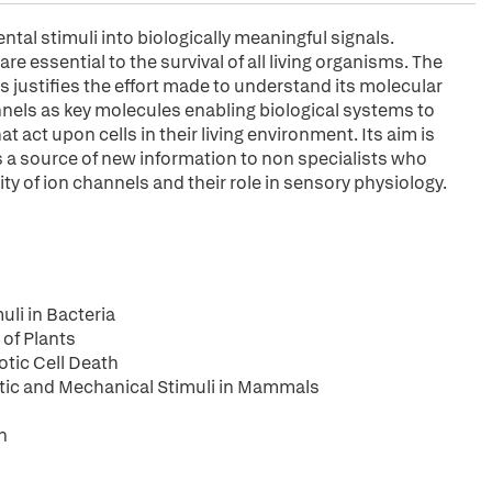
ental stimuli into biologically meaningful signals.
are essential to the survival of all living organisms. The
us justifies the effort made to understand its molecular
nels as key molecules enabling biological systems to
 act upon cells in their living environment. Its aim is
as a source of new information to non specialists who
ity of ion channels and their role in sensory physiology.
li in Bacteria
of Plants
otic Cell Death
ic and Mechanical Stimuli in Mammals
n