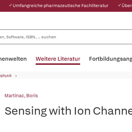
✓ Umfangreiche pharmazeutische Fachliteratur
✓ Über
enwelten
Weitere Literatur
Fortbildungsan
ophysik
Martinac, Boris
Sensing with Ion Chann