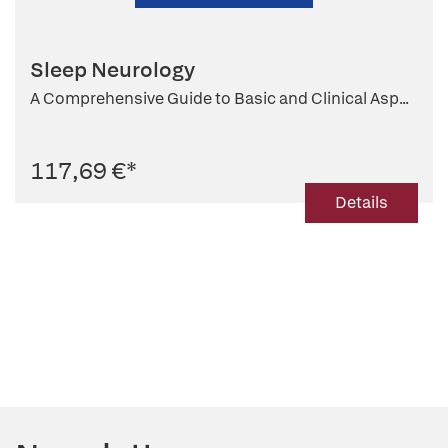
Sleep Neurology
A Comprehensive Guide to Basic and Clinical Asp...
117,69 €
*
Details