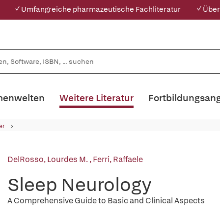
✓ Umfangreiche pharmazeutische Fachliteratur
✓ Über
enwelten
Weitere Literatur
Fortbildungsan
er
DelRosso, Lourdes M.
,
Ferri, Raffaele
Sleep Neurology
A Comprehensive Guide to Basic and Clinical Aspects