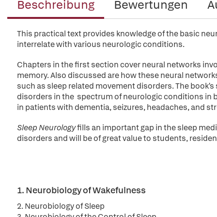
Beschreibung
Bewertungen
A
This practical text provides knowledge of the basic neu
interrelate with various neurologic conditions.
Chapters in the first section cover neural networks in
memory. Also discussed are how these neural networks i
such as sleep related movement disorders. The book's 
disorders in the spectrum of neurologic conditions in 
in patients with dementia, seizures, headaches, and s
Sleep Neurology
fills an important gap in the sleep med
disorders and will be of great value to students, residen
1. Neurobiology of Wakefulness
2. Neurobiology of Sleep
3. Neurobiology of the Control of Sleep