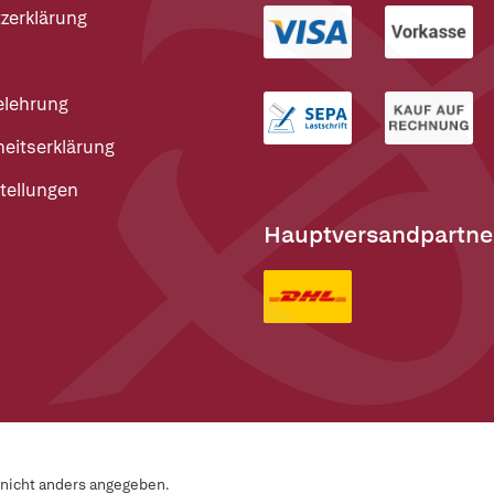
zerklärung
elehrung
heitserklärung
tellungen
Hauptversandpartne
n nicht anders angegeben.