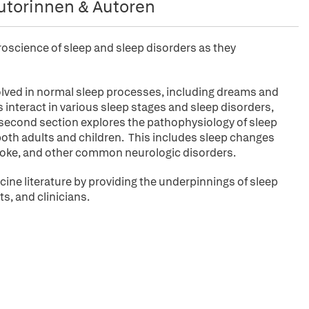
utorinnen & Autoren
roscience of sleep and sleep disorders as they
volved in normal sleep processes, including dreams and
nteract in various sleep stages and sleep disorders,
second section explores the pathophysiology of sleep
both adults and children. This includes sleep changes
troke, and other common neurologic disorders.
icine literature by providing the underpinnings of sleep
ts, and clinicians.