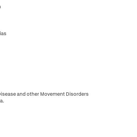
n
ias
s Disease and other Movement Disorders
a.