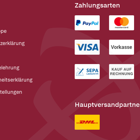
Zahlungsarten
ppe
zerklärung
elehrung
heitserklärung
tellungen
Hauptversandpartne