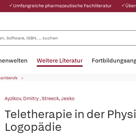
✓ Umfangreiche pharmazeutische Fachliteratur
✓ Über
enwelten
Weitere Literatur
Fortbildungsan
Fachberufe
Ayzikov, Dmitry
,
Streeck, Jesko
Teletherapie in der Phys
Logopädie