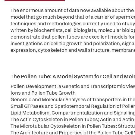
The enormous amount of data now available about the poll
model that go much beyond that of a carrier of sperm cel
techniques and methodologies currently used to study p
written by biochemists, cell biologists, molecular biolo
demonstrate that pollen tubes are excellent models for p
investigations on cell tip growth and polarization, signa
expression, cytoskeleton and wall structure, membran
The Pollen Tube: A Model System for Cell and Mol
Pollen Development, a Genetic and Transcriptomic Vie
Ions and Pollen Tube Growth
Genomic and Molecular Analyses of Transporters in t
Small GTPases and Spatiotemporal Regulation of Poll
Lipid Metabolism, Compartmentalization and Signalling
The Actin Cytoskeleton in Pollen Tubes; Actin and Actin
The Microtubular Cytoskeleton in Pollen Tubes: Structur
The Architecture and Properties of the Pollen Tube Cell 