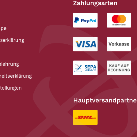
Zahlungsarten
ppe
zerklärung
elehrung
heitserklärung
tellungen
Hauptversandpartne