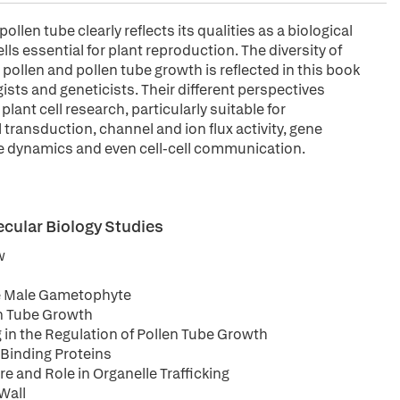
en tube clearly reflects its qualities as a biological
ls essential for plant reproduction. The diversity of
ollen and pollen tube growth is reflected in this book
gists and geneticists. Their different perspectives
lant cell research, particularly suitable for
l transduction, channel and ion flux activity, gene
e dynamics and even cell-cell communication.
ecular Biology Studies
w
he Male Gametophyte
en Tube Growth
 in the Regulation of Pollen Tube Growth
 Binding Proteins
e and Role in Organelle Trafficking
Wall