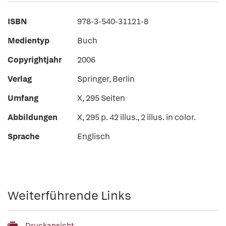
ISBN
978-3-540-31121-8
Medientyp
Buch
Copyrightjahr
2006
Verlag
Springer, Berlin
Umfang
X, 295 Seiten
Abbildungen
X, 295 p. 42 illus., 2 illus. in color.
Sprache
Englisch
Weiterführende Links
Druckansicht