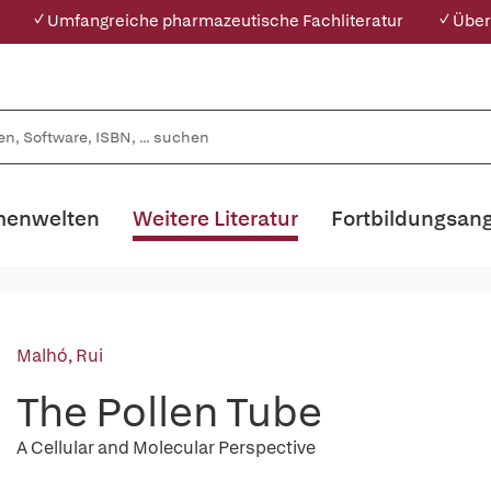
✓ Umfangreiche pharmazeutische Fachliteratur
✓ Über
enwelten
Weitere Literatur
Fortbildungsan
Malhó, Rui
The Pollen Tube
A Cellular and Molecular Perspective