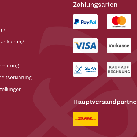
Zahlungsarten
ppe
zerklärung
elehrung
heitserklärung
tellungen
Hauptversandpartne