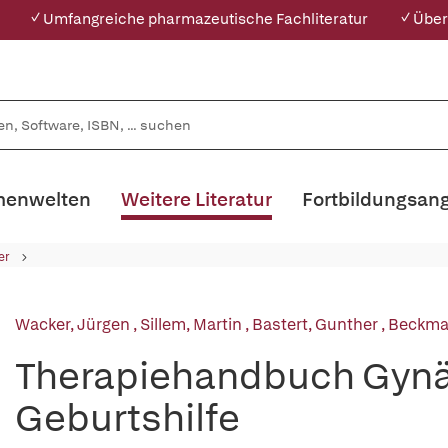
✓ Umfangreiche pharmazeutische Fachliteratur
✓ Über
enwelten
Weitere Literatur
Fortbildungsan
er
Wacker, Jürgen
,
Sillem, Martin
,
Bastert, Gunther
,
Beckman
Therapiehandbuch Gynä
Geburtshilfe