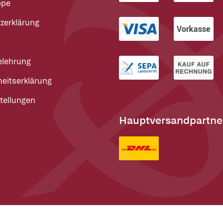
ppe
zerklärung
elehrung
heitserklärung
tellungen
Hauptversandpartne