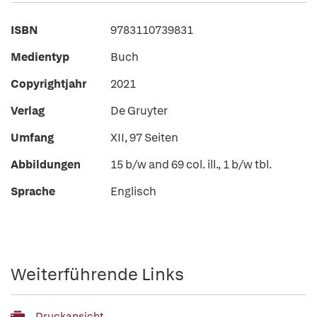
ISBN
9783110739831
Medientyp
Buch
Copyrightjahr
2021
Verlag
De Gruyter
Umfang
XII, 97 Seiten
Abbildungen
15 b/w and 69 col. ill., 1 b/w tbl.
Sprache
Englisch
Weiterführende Links
Druckansicht