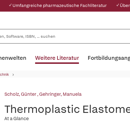
✓ Umfangreiche pharmazeutische Fachliteratur
✓ Über
enwelten
Weitere Literatur
Fortbildungsan
chnik
Scholz, Günter
,
Gehringer, Manuela
Thermoplastic Elastom
At a Glance