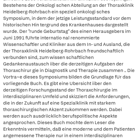
Bestehens der Onkologi schen Abteilung an der Thoraxklinik
Heidelberg-Rohrbach ein speziell onkologi sches
Symposium, in dem der jetzige Leistungsstandard vor dem
historischen Hin tergrund des Krankenhauses dargestellt
wurde. Der "runde Geburtstag" des einen Herausgebers im
Juni 1991 fUhrte internatio nal renommierte
Wissenschaftler und Kliniker aus dem In- und Ausland, die
der Thoraxklinik Heidelberg-Rohrbach freundschaftlich
verbunden sind, zum wissen schaftlichen
Gedankenaustausch iiber die derzeitigen Aufgaben der
Thoraxchirur gie in Diagnostik und Therapie zusammen .. Die
Vortra~e dieses Symposiums bilden die Grundlage fUr das
vorliegende Buch. Es gibt eine Ubersicht iiber den
derzeitigen Forschungsstand der Thoraxchirurgie im
interdisziplinaren Umfeld und skizziert die Anforderungen,
die in der Zukunft auf eine Spezialklinik mit starkem
thoraxchirurgischen Akzent zukommen werden. Dabei
werden auch ausdriicklich berufspolitische Aspekte
angesprochen. Dieses Buch mochte dem Leser die
Erkenntnis vermitteln, daB eine moderne und dem Patienten
angemessene Therapie nur in einem interdisziplinaren