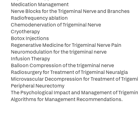
Medication Management
Nerve Blocks for the Trigeminal Nerve and Branches
Radiofrequency ablation
Chemodenervation of Trigeminal Nerve
Cryotherapy
Botox Injections
Regenerative Medicine for Trigeminal Nerve Pain
Neuromodulation for the trigeminal nerve
Infusion Therapy
Balloon Compression of the trigeminal nerve
Radiosurgery for Treatment of Trigeminal Neuralgia
Microvascular Decompression for Treatment of Trigemi
Peripheral Neurectomy
The Psychological Impact and Management of Trigemin
Algorithms for Management Recommendations.