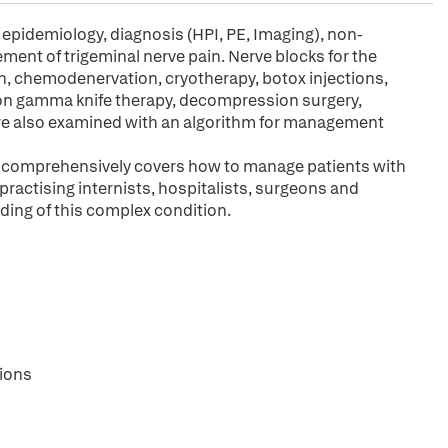
 epidemiology, diagnosis (HPI, PE, Imaging), non-
t of trigeminal nerve pain. Nerve blocks for the
n, chemodenervation, cryotherapy, botox injections,
on gamma knife therapy, decompression surgery,
re also examined with an algorithm for management
comprehensively covers how to manage patients with
d practising internists, hospitalists, surgeons and
ding of this complex condition.
tions