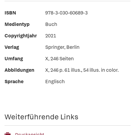
ISBN
978-3-030-60689-3
Medientyp
Buch
Copyrightjahr
2021
Verlag
Springer, Berlin
Umfang
X, 246 Seiten
Abbildungen
X, 246 p. 61 illus., 54 illus. in color.
Sprache
Englisch
Weiterführende Links
Druckansicht