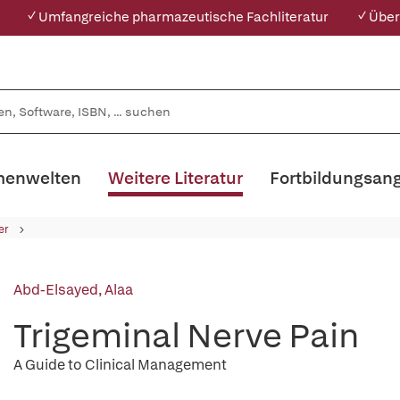
✓ Umfangreiche pharmazeutische Fachliteratur
✓ Über
enwelten
Weitere Literatur
Fortbildungsan
er
Abd-Elsayed, Alaa
Trigeminal Nerve Pain
A Guide to Clinical Management