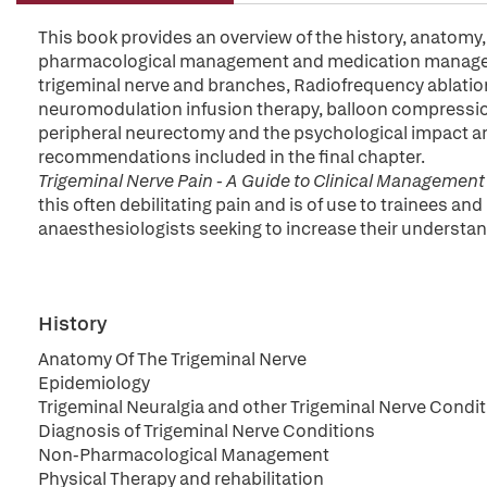
This book provides an overview of the history, anatomy,
pharmacological management and medication managemen
trigeminal nerve and branches, Radiofrequency ablatio
neuromodulation infusion therapy, balloon compressi
peripheral neurectomy and the psychological impact a
recommendations included in the final chapter.
Trigeminal Nerve Pain - A
Guide
to
Clinical
Management
this often debilitating pain and is of use to trainees an
anaesthesiologists seeking to increase their understan
History
Anatomy Of The Trigeminal Nerve
Epidemiology
Trigeminal Neuralgia and other Trigeminal Nerve Condi
Diagnosis of Trigeminal Nerve Conditions
Non-Pharmacological Management
Physical Therapy and rehabilitation