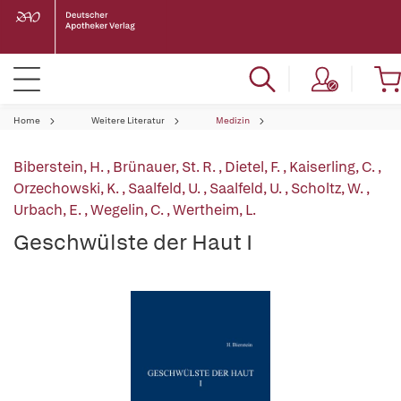
Home
Weitere Literatur
Medizin
Biberstein, H.
,
Brünauer, St. R.
,
Dietel, F.
,
Kaiserling, C.
,
Orzechowski, K.
,
Saalfeld, U.
,
Saalfeld, U.
,
Scholtz, W.
,
Urbach, E.
,
Wegelin, C.
,
Wertheim, L.
Geschwülste der Haut I