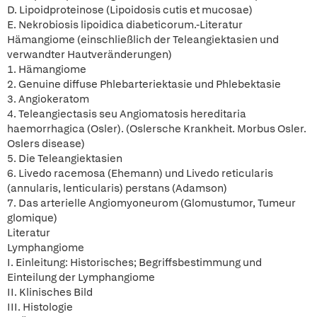
D. Lipoidproteinose (Lipoidosis cutis et mucosae)
E. Nekrobiosis lipoidica diabeticorum.-Literatur
Hämangiome (einschließlich der Teleangiektasien und
verwandter Hautveränderungen)
1. Hämangiome
2. Genuine diffuse Phlebarteriektasie und Phlebektasie
3. Angiokeratom
4. Teleangiectasis seu Angiomatosis hereditaria
haemorrhagica (Osler). (Oslersche Krankheit. Morbus Osler.
Oslers disease)
5. Die Teleangiektasien
6. Livedo racemosa (Ehemann) und Livedo reticularis
(annularis, lenticularis) perstans (Adamson)
7. Das arterielle Angiomyoneurom (Glomustumor, Tumeur
glomique)
Literatur
Lymphangiome
I. Einleitung: Historisches; Begriffsbestimmung und
Einteilung der Lymphangiome
II. Klinisches Bild
III. Histologie