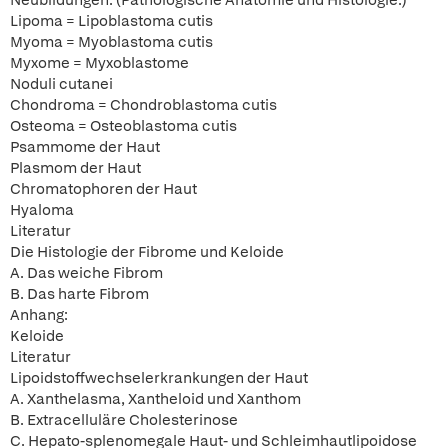
Neubildungen. (Pathologische Anatomie und Histologie.)
Lipoma = Lipoblastoma cutis
Myoma = Myoblastoma cutis
Myxome = Myxoblastome
Noduli cutanei
Chondroma = Chondroblastoma cutis
Osteoma = Osteoblastoma cutis
Psammome der Haut
Plasmom der Haut
Chromatophoren der Haut
Hyaloma
Literatur
Die Histologie der Fibrome und Keloide
A. Das weiche Fibrom
B. Das harte Fibrom
Anhang:
Keloide
Literatur
Lipoidstoffwechselerkrankungen der Haut
A. Xanthelasma, Xantheloid und Xanthom
B. Extracelluläre Cholesterinose
C. Hepato-splenomegale Haut- und Schleimhautlipoidose