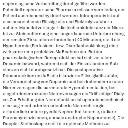
nephrologische Vorbereitung durchgeflihrt werden.
Potentiell nephrotoxische Pharmaka mlissen vermieden, der
Patient ausreichend hy driert werden. Intraoperativ ist auf
eine ausreichende Fllissigkeits und Elektrolytzufuhr zu
achten. Mannitol verlangert die Ischamietole ranz der Niere.
Ist zur Steinentfernung eine langerdauernde Unterbre chung
der renalen Zirkulation erforderlich ( 20 Minuten), stellt die
Hypothermie (Perfusions- bzw. Oberflachenklihlung) eine
wirksame reno protektive MaBnahme dar. Bei der
pharmakologischen Renoprotektion hat sich vor allem
Dopamin bewahrt, wahrend sich der Einsatz anderer Sub
stanzen nicht durchgesetzt hat. Die postoperative
Renoprotektion um faBt die bilanzierte Fllissigkeitszufuhr,
die Verabreichung von Dopamin und bei drohendem akuten
Nierenversagen die parenterale Hyperalimenta tion, bei
eingetretenem akuten Nierenversagen die "frlihzeitige" Dialy
se. Zur Erhaltung der Nierenfunktion ist operationstechnisch
eine seg ment-arterien-orientierte Nierenchirurgie
erforderlich (untere pyeolo Nephro-Kalikotomie, radiare
Parenchyminzisionen, dorsale anatrophe Nephrotomie). Die
Doppler-Stethoskopie stellt die optimale Methode zur