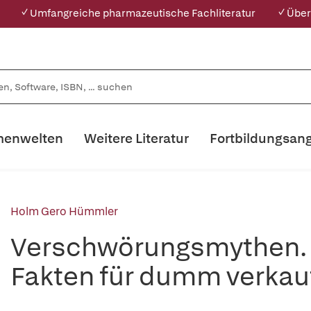
✓ Umfangreiche pharmazeutische Fachliteratur
✓ Über
enwelten
Weitere Literatur
Fortbildungsan
Holm Gero Hümmler
Verschwörungsmythen. W
Fakten für dumm verkau