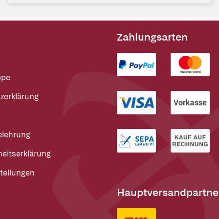
Zahlungsarten
ppe
zerklärung
elehrung
heitserklärung
tellungen
Hauptversandpartne