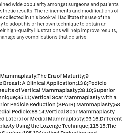
ained wide popularity amongst surgeons and patients
esthetic results. The refinements and modifications of
llected in this book will facilitate the use of the
y to adopt his or her own technique to obtain an
 high-quality illustrations will help improve results,
anage any complications that do arise.
cal Mammaplasty:The Era of Maturity;9
Breast: A Clinical Application;13 8;Pedicle
esults of Vertical Mammaplasty;28 10;Superior
hnique;35 11;Vertical Scar Mammaplasty with a
ferior Pedicle Reduction (SPAIR) Mammaplasty;58
dial Pedicle;68 14;Vertical Scar Mammaplasty
ed Lateral or Medial Mammaplasty;93 16;Different
lasty Using the Lozenge Technique;115 18;The
e Surgery;125 19;Vertical Reduction and