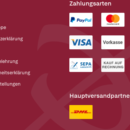
Zahlungsarten
ppe
zerklärung
elehrung
heitserklärung
tellungen
Hauptversandpartne