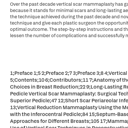
Over the past decade vertical scar mammaplasty has g
because it stands for minimal scars and long-lasting a
the technique achieved during the past decade and now co
technique and give each plastic surgeon the opportunit
optimal outcome. The step-by-step instructions and their
lessen the number of complications and successfully m
1;Preface 1;5 2;Preface 2;7 3;Preface 3;8 4;Verti
5;Contents;10 6;Contributors;11 7;Anatomy of the 
Choices in Breast Reduction;22 9;Long-Lasting R
Pedicle Vertical Scar Mammaplasty: Surgical Tec
Superior Pedicle;47 12;Short Scar Periareolar In
13;Vertical Reduction Mammaplasty Using the Me
with the Inferocentral Pedicle;84 15;Septum-Bas
Approaches for Different Breasts;105 17;Mammap
Use of Vertical Scar Techniques in Reconstructiv