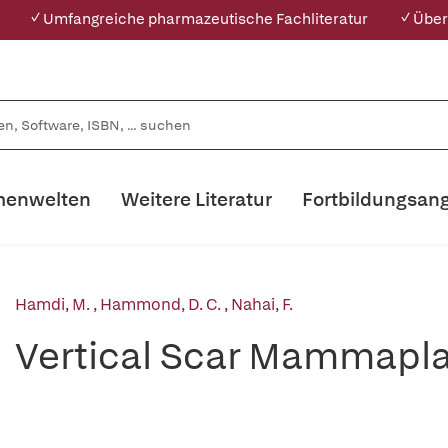
✓ Umfangreiche pharmazeutische Fachliteratur
✓ Über
enwelten
Weitere Literatur
Fortbildungsan
Hamdi, M.
,
Hammond, D. C.
,
Nahai, F.
Vertical Scar Mammapla